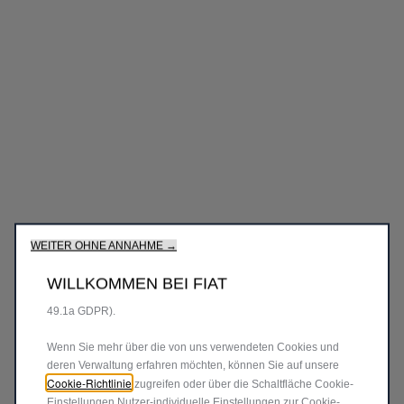
Wir verwenden Cookies und/oder andere Tracking-Tools (die
„Tools“), um sicherzustellen, dass wir Ihnen die bestmögliche
Erfahrung auf unserer Website bieten. Cookies ermöglichen es
uns, Ihnen Kernfunktionalitäten wie Sicherheit,
Netzwerkmanagement bereitzustellen und die Verfügbarkeit
unserer Websites sicherzustellen. Cookies verbessern
gleichzeitig die Benutzerfreundlichkeit und die Leistungen
unserer Websites durch verschiedene Funktionen wie
Spracherkennung, Suchergebnisse und verbessern damit
unser Angebot für Sie. Unsere Website könnte auch Cookies
von Drittanbietern verwenden, um Werbung zu senden, die für
Sie relevanter ist. Einige Cookies können von Dritten
verarbeitet werden, die in Ländern außerhalb des
Europäischen Wirtschaftsraums (EWR) ansässig sind und für
WEITER OHNE ANNAHME →
die möglicherweise noch kein Angemessenheitsbeschluss der
zuständigen europäischen Datenschutzbehörden vorliegt. In
WILLKOMMEN BEI FIAT
diesem Fall beruht die Übermittlung auf Ihrer Zustimmung (Art.
49.1a GDPR).
Wenn Sie mehr über die von uns verwendeten Cookies und
deren Verwaltung erfahren möchten, können Sie auf unsere
Cookie-Richtlinie
zugreifen oder über die Schaltfläche Cookie-
Einstellungen Nutzer-individuelle Einstellungen zur Cookie-