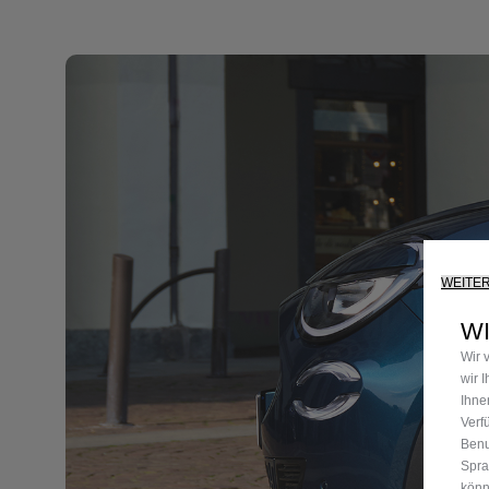
WEITE
WI
Wir 
wir 
Ihne
Verf
Benu
Spra
könn