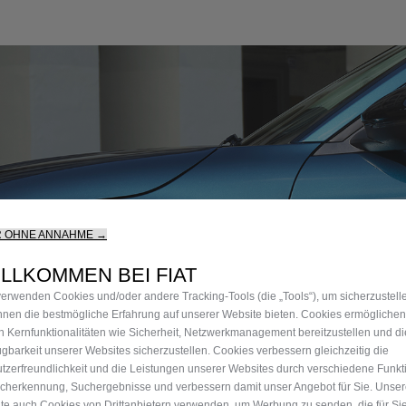
R OHNE ANNAHME →
LLKOMMEN BEI FIAT
verwenden Cookies und/oder andere Tracking-Tools (die „Tools“), um sicherzustell
Ihnen die bestmögliche Erfahrung auf unserer Website bieten. Cookies ermöglichen
n Kernfunktionalitäten wie Sicherheit, Netzwerkmanagement bereitzustellen und di
ügbarkeit unserer Websites sicherzustellen. Cookies verbessern gleichzeitig die
tzerfreundlichkeit und die Leistungen unserer Websites durch verschiedene Funkt
cherkennung, Suchergebnisse und verbessern damit unser Angebot für Sie. Unse
te auch Cookies von Drittanbietern verwenden, um Werbung zu senden, die für Si