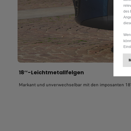
rele
des 
Ange
dies
Wenn
könn
Eins
18’’-Leichtmetallfelgen
Markant und unverwechselbar mit den imposanten 18’’-