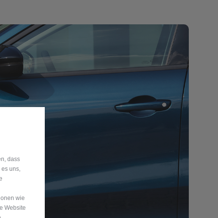
en, dass
 es uns,
e
ionen wie
re Website
e