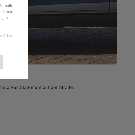
ußerhalb
och kein
gt. In
 möchten,
 starkes Statement auf der Straße.