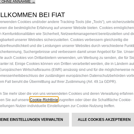
R OHNE ANNAHME →
LLKOMMEN BEI FIAT
verwenden Cookies und/oder andere Tracking-Tools (die „Tools“), um sicherzustell
Ihnen die bestmögliche Erfahrung auf unserer Website bieten. Cookies ermöglichen
n Kernfunktionalitäten wie Sicherheit, Netzwerkmanagement bereitzustellen und di
ügbarkeit unserer Websites sicherzustellen. Cookies verbessern gleichzeitig die
tzerfreundlichkeit und die Leistungen unserer Websites durch verschiedene Funkt
cherkennung, Suchergebnisse und verbessern damit unser Angebot für Sie. Unse
te auch Cookies von Drittanbietern verwenden, um Werbung zu senden, die für Si
vanter ist. Einige Cookies können von Dritten verarbeitet werden, die in Ländern a
Europäischen Wirtschaftsraums (EWR) ansässig sind und für die möglicherweise n
messenheitsbeschluss der zuständigen europäischen Datenschutzbehörden vorlie
em Fall beruht die Übermittlung auf Ihrer Zustimmung (Art. 49.1a GDPR).
 Sie mehr über die von uns verwendeten Cookies und deren Verwaltung erfahren
Cookie-Richtlinie
en Sie auf unsere
zugreifen oder über die Schaltfläche Cookie-
Magic Window​
tellungen Nutzer-individuelle Einstellungen zur Cookie-Nutzung treffen.
olles Statement und
Das sich öffnende Heckklapp
MEINE EINSTELLUNGEN VERWALTEN
ALLE COOKIES AKZEPTIEREN
r Straße.
zum Kofferraum, ideal für ein