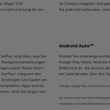
Das Magic TOP
Im Cockpit integriert: Naviga
m Licht und sorgt für ein
Sie jederzeit verbunden, info
Android Auto™
arPlay zeigt alles, was Sie
Greifen Sie unterwegs einfac
en Navigationsanweisungen
Google Play Music. Android A
angen sowie Musik hören –
Bildschirm an. Sie können all
 CarPlay* integriert den
am Lenkrad oder über den T
ie Drehregler und Tasten am
kompatiblen Apps sind so
*Google, Google Play, Android Auto u
 können, ohne die Augen von
Um Android Auto auf Ihrem Fahrzeugdis
unterstützt, ein Android-Smartphone m