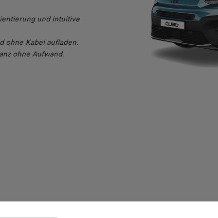
ientierung und intuitive
d ohne Kabel aufladen.
ganz ohne Aufwand.