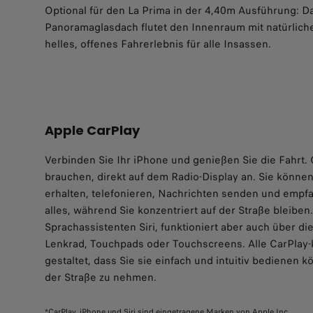
Optional für den La Prima in der 4,40m Ausführung: 
Panoramaglasdach flutet den Innenraum mit natürliche
helles, offenes Fahrerlebnis für alle Insassen.
Apple CarPlay
Verbinden Sie Ihr iPhone und genießen Sie die Fahrt. C
brauchen, direkt auf dem Radio-Display an. Sie könn
erhalten, telefonieren, Nachrichten senden und empf
alles, während Sie konzentriert auf der Straße bleiben.
Sprachassistenten Siri, funktioniert aber auch über d
Lenkrad, Touchpads oder Touchscreens. Alle CarPlay-
gestaltet, dass Sie sie einfach und intuitiv bedienen
der Straße zu nehmen.
*CarPlay, iPhone und Siri sind eingetragene Marken von Apple Inc.