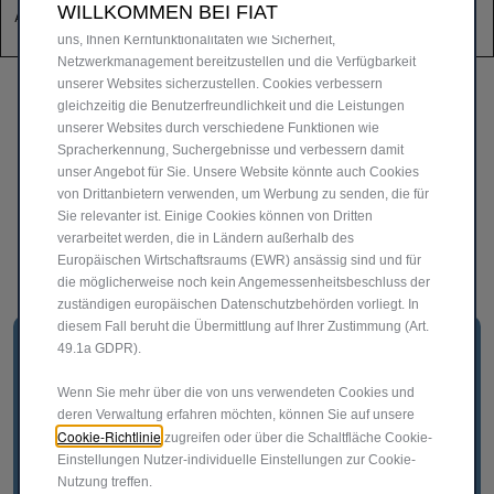
WILLKOMMEN BEI FIAT
Außenspie
Dachreling
Erfahrung auf unserer Website bieten. Cookies ermöglichen es
geln)
uns, Ihnen Kernfunktionalitäten wie Sicherheit,
Netzwerkmanagement bereitzustellen und die Verfügbarkeit
unserer Websites sicherzustellen. Cookies verbessern
gleichzeitig die Benutzerfreundlichkeit und die Leistungen
unserer Websites durch verschiedene Funktionen wie
Spracherkennung, Suchergebnisse und verbessern damit
unser Angebot für Sie. Unsere Website könnte auch Cookies
von Drittanbietern verwenden, um Werbung zu senden, die für
Sie relevanter ist. Einige Cookies können von Dritten
verarbeitet werden, die in Ländern außerhalb des
Europäischen Wirtschaftsraums (EWR) ansässig sind und für
die möglicherweise noch kein Angemessenheitsbeschluss der
zuständigen europäischen Datenschutzbehörden vorliegt. In
diesem Fall beruht die Übermittlung auf Ihrer Zustimmung (Art.
49.1a GDPR).
Wenn Sie mehr über die von uns verwendeten Cookies und
deren Verwaltung erfahren möchten, können Sie auf unsere
Cookie-Richtlinie
zugreifen oder über die Schaltfläche Cookie-
Einstellungen Nutzer-individuelle Einstellungen zur Cookie-
Nutzung treffen.