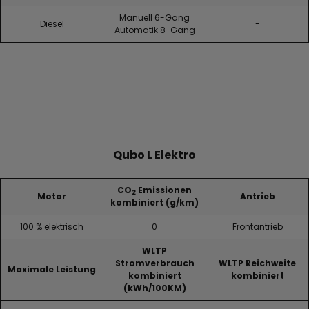
Manuell 6-Gang
Diesel
-
Automatik 8-Gang
Qubo L Elektro
CO
Emissionen
2
Motor
Antrieb
kombiniert (g/km)
100 % elektrisch
0
Frontantrieb
WLTP
Stromverbrauch
WLTP Reichweite
Maximale Leistung
kombiniert
kombiniert
(kWh/100KM)