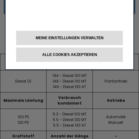
MEINE EINSTELLUNGEN VERWALTEN
Qubo L Diesel
ALLE COOKIES AKZEPTIEREN
CO
Emissionen
2
Motor
Antrieb
kombiniert (g/km)
144 - Diesel 100 MT
Diesel 1,5
149 - Diesel 130 MT
Frontantrieb
149 - Diesel 130 AT
Verbrauch
Maximale Leistung
Getriebe
kombiniert
5.3 - Diesel 100 MT
100 PS
Automatik
5.5 - Diesel 130 MT
130 PS
Manuell
5.5 - Diesel 130 AT
Kraftstoff
Anzahl der Gänge
-