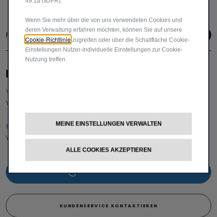
49.1a GDPR).
Wenn Sie mehr über die von uns verwendeten Cookies und
deren Verwaltung erfahren möchten, können Sie auf unsere
Folge uns
Cookie-Richtlinie
zugreifen oder über die Schaltfläche Cookie-
Einstellungen Nutzer-individuelle Einstellungen zur Cookie-
Nutzung treffen.
BRAUCHEN SIE HILFE?
VERKAUFSBERATUNG​:
Werktags Montag - Freitag: 09:00 – 18:00 Uhr
MEINE EINSTELLUNGEN VERWALTEN
KUNDENSERVICE:
Werktags Montag - Freitag: 08:30 – 17:30 Uhr
ALLE COOKIES AKZEPTIEREN
00 800 342 800 00
KUNDENSERVICE KONTAKTIEREN