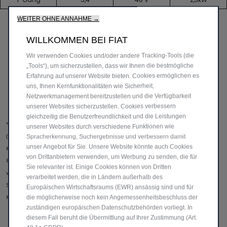
WEITER OHNE ANNAHME →
WILLKOMMEN BEI FIAT
Wir verwenden Cookies und/oder andere Tracking-Tools (die
„Tools“), um sicherzustellen, dass wir Ihnen die bestmögliche
Erfahrung auf unserer Website bieten. Cookies ermöglichen es
uns, Ihnen Kernfunktionalitäten wie Sicherheit,
Netzwerkmanagement bereitzustellen und die Verfügbarkeit
unserer Websites sicherzustellen. Cookies verbessern
gleichzeitig die Benutzerfreundlichkeit und die Leistungen
**Die angegebene Reichweite wurde anhand des World Motorcycle Test Cycle
unserer Websites durch verschiedene Funktionen wie
(WMTC) bestimmt. WMTC ist ein System von Fahrzyklen zur Messung des
Spracherkennung, Suchergebnisse und verbessern damit
unser Angebot für Sie. Unsere Website könnte auch Cookies
Kraftstoffverbrauchs und der Emissionen von Motorrädern. Die tatsächliche
von Drittanbietern verwenden, um Werbung zu senden, die für
Reichweite kann unter Alltagsbedingungen abweichen und ist von
Sie relevanter ist. Einige Cookies können von Dritten
verschiedenen Faktoren abhängig, insbesondere von persönlicher Fahrweise,
verarbeitet werden, die in Ländern außerhalb des
Streckenbeschaffenheit, Außentemperatur, Nutzung von Heizung und
Europäischen Wirtschaftsraums (EWR) ansässig sind und für
Klimaanlage sowie thermischer Vorkonditionierung.
die möglicherweise noch kein Angemessenheitsbeschluss der
zuständigen europäischen Datenschutzbehörden vorliegt. In
diesem Fall beruht die Übermittlung auf Ihrer Zustimmung (Art.