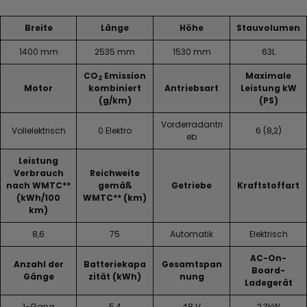
Breite
Länge
Höhe
Stauvolumen
1400 mm
2535 mm
1530 mm
63L
CO
Emission
Maximale
2
Motor
kombiniert
Antriebsart
Leistung kW
(g/km)
(PS)
Vorderradantri
Vollelektrisch
0 Elektro
6 (8,2)
eb
Leistung
Verbrauch
Reichweite
nach WMTC**
gemäß
Getriebe
Kraftstoffart
(kWh/100
WMTC** (km)
km)
8,6
75
Automatik
Elektrisch
AC-On-
Anzahl der
Batteriekapa
Gesamtspan
Board-
Gänge
zität (kWh)
nung
Ladegerät
1-Gang
5,4
48 V
2,3kW