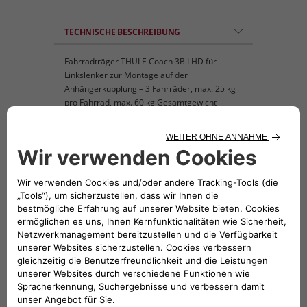
TECHNISCHE BESCHREIBUNG
Fahrradträger THULE Coach 3B LHD für
Linkslenker zur Montage auf der
Anhängerkupplung – 3 Fahrräder, max. 25 kg
pro Fahrrad, max. 60 kg Gesamtgewicht
KOMPATIBLE FAHRZEUGE
Folge uns