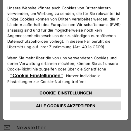
BRAUCHEN SIE HILFE?
VERKAUFSBERATUNG​:
Werktags Montag - Freitag: 09:00 – 18:00 Uhr
KUNDENSERVICE:
Werktags Montag - Freitag: 08:30 – 17:30 Uhr
00 800 342 800 00
KUNDENSERVICE KONTAKTIEREN
Konfigurieren​
Fiat Partner suchen
Newsletter