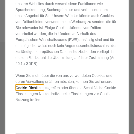
unserer Websites durch verschiedene Funktionen wie
Spracherkennung, Suchergebnisse und verbessern damit
unser Angebot für Sie. Unsere Website könnte auch Cookies
von Drittanbietern verwenden, um Werbung zu senden, die für
Sie relevanter ist. Einige Cookies können von Dritten
verarbeitet werden, die in Ländern außerhalb des
Code
71808484
Europäischen Wirtschaftsraums (EWR) ansässig sind und für
ANGEBOT FUSSMATTE 5
die möglicherweise noch kein Angemessenheitsbeschluss der
zuständigen europäischen Datenschutzbehörden vorliegt. In
00L MCA
diesem Fall beruht die Übermittlung auf Ihrer Zustimmung (Art.
49.1a GDPR).
29,58 €
Wenn Sie mehr über die von uns verwendeten Cookies und
P
deren Verwaltung erfahren möchten, können Sie auf unsere
r
-
+
Cookie-Richtlinie
zugreifen oder über die Schaltfläche Cookie-
i
Einstellungen Nutzer-individuelle Einstellungen zur Cookie-
Q
c
Nutzung treffen.
IN DEN WARENKORB
u
e
a
i
Lieferungdatum:
18/08
n
s
Jetzt kaufen, später zahlen
t
2