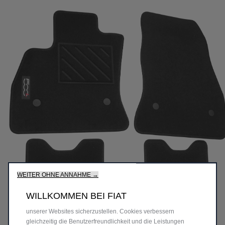
Wir verwenden Cookies und/oder andere Tracking-Tools (die
„Tools“), um sicherzustellen, dass wir Ihnen die bestmögliche
WEITER OHNE ANNAHME →
Erfahrung auf unserer Website bieten. Cookies ermöglichen es
uns, Ihnen Kernfunktionalitäten wie Sicherheit,
WILLKOMMEN BEI FIAT
Netzwerkmanagement bereitzustellen und die Verfügbarkeit
unserer Websites sicherzustellen. Cookies verbessern
gleichzeitig die Benutzerfreundlichkeit und die Leistungen