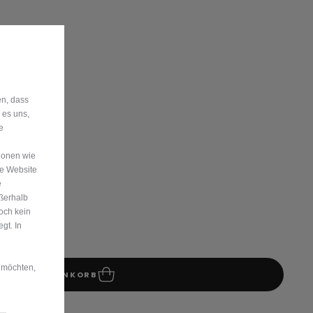
ge auf Lager!
en, dass
 es uns,
e
ionen wie
re Website
e
ußerhalb
och kein
gt. In
 möchten,
IN DEN WARENKORB