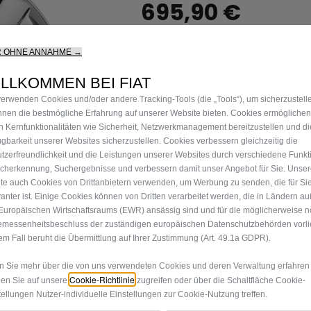
695,90 €
P
r
-
+
R OHNE ANNAHME →
Nur noch weni
i
Q
LLKOMMEN BEI FIAT
c
u
e
verwenden Cookies und/oder andere Tracking-Tools (die „Tools“), um sicherzustell
a
Ihnen die bestmögliche Erfahrung auf unserer Website bieten. Cookies ermöglichen
i
n Kernfunktionalitäten wie Sicherheit, Netzwerkmanagement bereitzustellen und di
n
s
ügbarkeit unserer Websites sicherzustellen. Cookies verbessern gleichzeitig die
t
6
tzerfreundlichkeit und die Leistungen unserer Websites durch verschiedene Funkt
i
9
cherkennung, Suchergebnisse und verbessern damit unser Angebot für Sie. Unse
t
5
te auch Cookies von Drittanbietern verwenden, um Werbung zu senden, die für Si
y
vanter ist. Einige Cookies können von Dritten verarbeitet werden, die in Ländern a
,
Europäischen Wirtschaftsraums (EWR) ansässig sind und für die möglicherweise n
u
9
messenheitsbeschluss der zuständigen europäischen Datenschutzbehörden vorlie
p
0
em Fall beruht die Übermittlung auf Ihrer Zustimmung (Art. 49.1a GDPR).
d
€
a
 Sie mehr über die von uns verwendeten Cookies und deren Verwaltung erfahren
t
Cookie-Richtlinie
en Sie auf unsere
zugreifen oder über die Schaltfläche Cookie-
tellungen Nutzer-individuelle Einstellungen zur Cookie-Nutzung treffen.
e
Lieferungdatum:
18/08