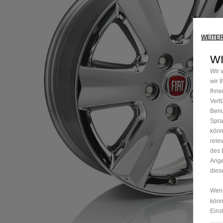
WEITE
WI
Wir 
wir 
Ihne
Verf
Benu
Spra
könn
rele
des 
Ange
dies
Wenn
könn
Eins