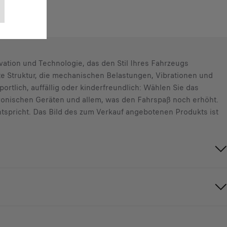
vation und Technologie, das den Stil Ihres Fahrzeugs
ste Struktur, die mechanischen Belastungen, Vibrationen und
rtlich, auffällig oder kinderfreundlich: Wählen Sie das
ktronischen Geräten und allem, was den Fahrspaß noch erhöht.
entspricht. Das Bild des zum Verkauf angebotenen Produkts ist