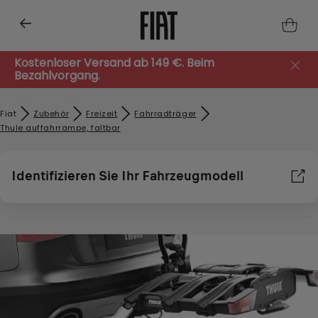
Kostenloser Versand ab 149 €. Beim
Bezahlvorgang.
Fiat
Zubehör​
Freizeit
Fahrradträger
Thule auffahrrampe, faltbar
Identifizieren Sie Ihr Fahrzeugmodell