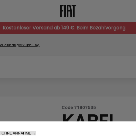
Kostenloser Versand ab 149 €. Beim Bezahlvorgang.
el anhängerkupplung
Code
71807535
KABEL
R OHNE ANNAHME →