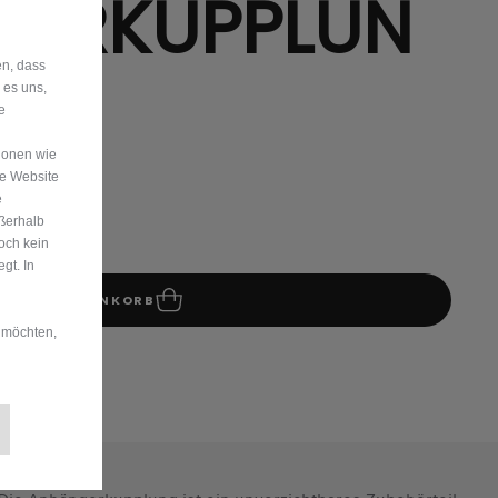
GERKUPPLUN
en, dass
 es uns,
e
ionen wie
re Website
e
ußerhalb
och kein
gt. In
IN DEN WARENKORB
 möchten,