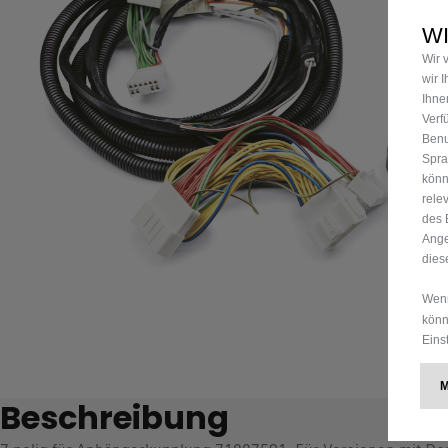
WI
Wir 
wir 
Ihne
Verf
Benu
Spra
könn
rele
des 
Ange
dies
Wenn
könn
Eins
Beschreibung