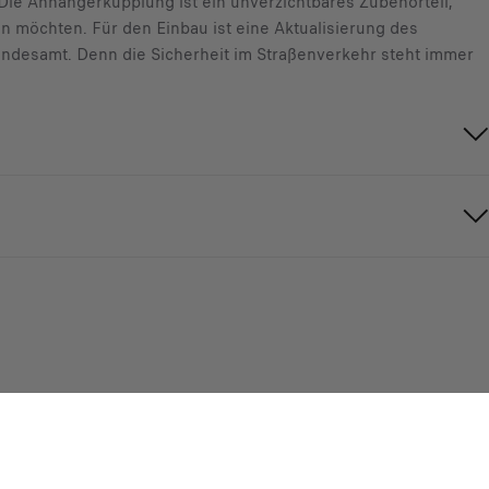
 Die Anhängerkupplung ist ein unverzichtbares Zubehörteil,
n möchten. Für den Einbau ist eine Aktualisierung des
bundesamt. Denn die Sicherheit im Straßenverkehr steht immer