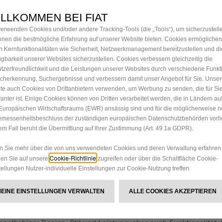
ANHÄN
LLKOMMEN BEI FIAT
verwenden Cookies und/oder andere Tracking-Tools (die „Tools“), um sicherzustell
G
Ihnen die bestmögliche Erfahrung auf unserer Website bieten. Cookies ermöglichen
n Kernfunktionalitäten wie Sicherheit, Netzwerkmanagement bereitzustellen und di
ügbarkeit unserer Websites sicherzustellen. Cookies verbessern gleichzeitig die
tzerfreundlichkeit und die Leistungen unserer Websites durch verschiedene Funkt
239,40 €
cherkennung, Suchergebnisse und verbessern damit unser Angebot für Sie. Unse
te auch Cookies von Drittanbietern verwenden, um Werbung zu senden, die für Si
P
vanter ist. Einige Cookies können von Dritten verarbeitet werden, die in Ländern a
r
-
+
Europäischen Wirtschaftsraums (EWR) ansässig sind und für die möglicherweise n
i
messenheitsbeschluss der zuständigen europäischen Datenschutzbehörden vorlie
Q
em Fall beruht die Übermittlung auf Ihrer Zustimmung (Art. 49.1a GDPR).
c
u
e
 Sie mehr über die von uns verwendeten Cookies und deren Verwaltung erfahren
a
i
Cookie-Richtlinie
Lieferungdatum:
14/08
en Sie auf unsere
zugreifen oder über die Schaltfläche Cookie-
n
s
tellungen Nutzer-individuelle Einstellungen zur Cookie-Nutzung treffen.
Jetzt kaufen, später zahlen
t
2
i
3
MEINE EINSTELLUNGEN VERWALTEN
ALLE COOKIES AKZEPTIEREN
t
9
y
,