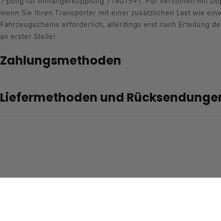
7-polig für Anhängerkupplung 71807591. Für Versionen mit Dopp
wenn Sie Ihren Transporter mit einer zusätzlichen Last wie e
Fahrzeugscheins erforderlich, allerdings erst nach Erteilung 
an erster Stelle!
Zahlungsmethoden
Liefermethoden und Rücksendunge