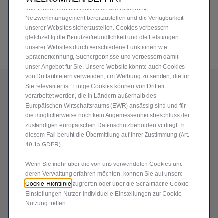
uns, Ihnen Kernfunktionalitäten wie Sicherheit,
Netzwerkmanagement bereitzustellen und die Verfügbarkeit
unserer Websites sicherzustellen. Cookies verbessern
gleichzeitig die Benutzerfreundlichkeit und die Leistungen
unserer Websites durch verschiedene Funktionen wie
Spracherkennung, Suchergebnisse und verbessern damit
Code
52093190
unser Angebot für Sie. Unsere Website könnte auch Cookies
KAPPEN FÜR
von Drittanbietern verwenden, um Werbung zu senden, die für
Sie relevanter ist. Einige Cookies können von Dritten
REIFENVENTILE MIT FIAT-
verarbeitet werden, die in Ländern außerhalb des
Europäischen Wirtschaftsraums (EWR) ansässig sind und für
LOGO
die möglicherweise noch kein Angemessenheitsbeschluss der
zuständigen europäischen Datenschutzbehörden vorliegt. In
32,58 €
diesem Fall beruht die Übermittlung auf Ihrer Zustimmung (Art.
49.1a GDPR).
P
r
-
+
Wenn Sie mehr über die von uns verwendeten Cookies und
i
deren Verwaltung erfahren möchten, können Sie auf unsere
Q
c
Cookie-Richtlinie
zugreifen oder über die Schaltfläche Cookie-
IN DEN WARENKORB
u
e
Einstellungen Nutzer-individuelle Einstellungen zur Cookie-
a
Nutzung treffen.
i
Lieferungdatum:
19/08
n