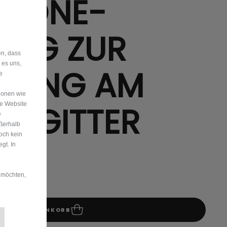
PHONE-
UNG ZUR
en, dass
 es uns,
IGUNG AM
e
ionen wie
GSGITTER
re Website
e
ußerhalb
och kein
gt. In
 möchten,
IN DEN WARENKORB