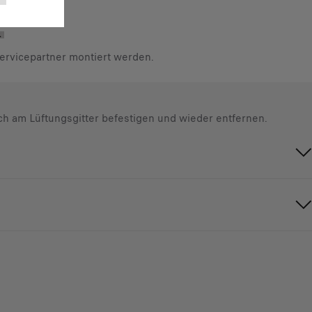
rvicepartner montiert werden.
ach am Lüftungsgitter befestigen und wieder entfernen.