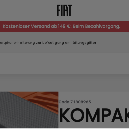
Kostenloser Versand ab 149 €. Beim Bezahlvorgang.
rtphone-halterung zur befestigung am lüftungsgitter
Code
71808965
KOMPA