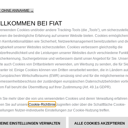
SMART
R OHNE ANNAHME →
HALTER
LLKOMMEN BEI FIAT
verwenden Cookies und/oder andere Tracking-Tools (die „Tools“), um sicherzustell
Ihnen die bestmögliche Erfahrung auf unserer Website bieten. Cookies ermöglichen
BEFEST
n Kernfunktionalitäten wie Sicherheit, Netzwerkmanagement bereitzustellen und di
ügbarkeit unserer Websites sicherzustellen. Cookies verbessern gleichzeitig die
tzerfreundlichkeit und die Leistungen unserer Websites durch verschiedene Funkt
LÜFTUN
cherkennung, Suchergebnisse und verbessern damit unser Angebot für Sie. Unse
te auch Cookies von Drittanbietern verwenden, um Werbung zu senden, die für Si
vanter ist. Einige Cookies können von Dritten verarbeitet werden, die in Ländern a
Europäischen Wirtschaftsraums (EWR) ansässig sind und für die möglicherweise n
messenheitsbeschluss der zuständigen europäischen Datenschutzbehörden vorlie
20,20 €
em Fall beruht die Übermittlung auf Ihrer Zustimmung (Art. 49.1a GDPR).
P
 Sie mehr über die von uns verwendeten Cookies und deren Verwaltung erfahren
r
-
+
Cookie-Richtlinie
en Sie auf unsere
zugreifen oder über die Schaltfläche Cookie-
i
tellungen Nutzer-individuelle Einstellungen zur Cookie-Nutzung treffen.
Q
c
u
e
MEINE EINSTELLUNGEN VERWALTEN
ALLE COOKIES AKZEPTIEREN