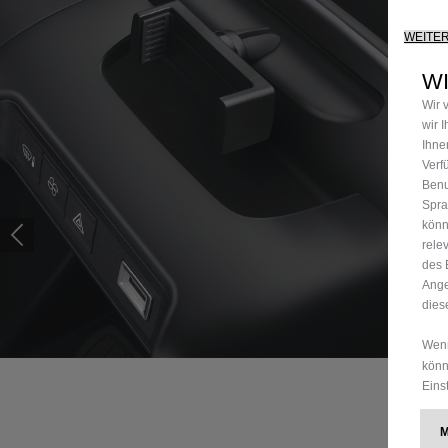
WEITE
WI
Wir 
wir 
Ihne
Verf
Benu
Spra
könn
rele
des 
Ange
dies
Wenn
könn
Eins