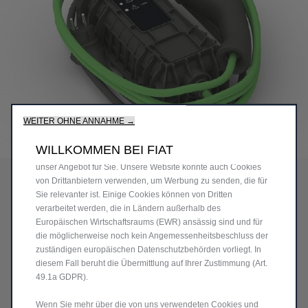
Wir verwenden Cookies und/oder andere Tracking-Tools (die
„Tools“), um sicherzustellen, dass wir Ihnen die bestmögliche
Erfahrung auf unserer Website bieten. Cookies ermöglichen es
uns, Ihnen Kernfunktionalitäten wie Sicherheit,
Netzwerkmanagement bereitzustellen und die Verfügbarkeit
unserer Websites sicherzustellen. Cookies verbessern
WEITER OHNE ANNAHME →
gleichzeitig die Benutzerfreundlichkeit und die Leistungen
unserer Websites durch verschiedene Funktionen wie
Code
9850024380
WILLKOMMEN BEI FIAT
Spracherkennung, Suchergebnisse und verbessern damit
MODE-2-LADEKABEL
unser Angebot für Sie. Unsere Website könnte auch Cookies
von Drittanbietern verwenden, um Werbung zu senden, die für
GREEN'UP 16A
Sie relevanter ist. Einige Cookies können von Dritten
verarbeitet werden, die in Ländern außerhalb des
538,80 €
Europäischen Wirtschaftsraums (EWR) ansässig sind und für
die möglicherweise noch kein Angemessenheitsbeschluss der
P
zuständigen europäischen Datenschutzbehörden vorliegt. In
r
-
+
diesem Fall beruht die Übermittlung auf Ihrer Zustimmung (Art.
i
49.1a GDPR).
Q
Nur noch wenige auf Lager!
c
u
Wenn Sie mehr über die von uns verwendeten Cookies und