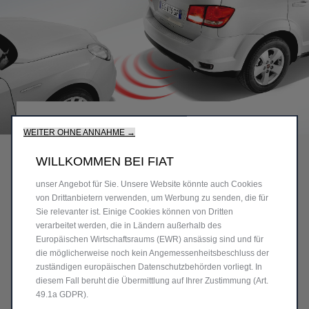
Wir verwenden Cookies und/oder andere Tracking-Tools (die
„Tools“), um sicherzustellen, dass wir Ihnen die bestmögliche
Erfahrung auf unserer Website bieten. Cookies ermöglichen es
uns, Ihnen Kernfunktionalitäten wie Sicherheit,
Netzwerkmanagement bereitzustellen und die Verfügbarkeit
Code
K82212841
unserer Websites sicherzustellen. Cookies verbessern
WEITER OHNE ANNAHME →
PARKSENSOREN FÜR FIAT
gleichzeitig die Benutzerfreundlichkeit und die Leistungen
unserer Websites durch verschiedene Funktionen wie
WILLKOMMEN BEI FIAT
FREEMONT
Spracherkennung, Suchergebnisse und verbessern damit
unser Angebot für Sie. Unsere Website könnte auch Cookies
731,83 €
von Drittanbietern verwenden, um Werbung zu senden, die für
Sie relevanter ist. Einige Cookies können von Dritten
P
verarbeitet werden, die in Ländern außerhalb des
r
-
+
Europäischen Wirtschaftsraums (EWR) ansässig sind und für
i
die möglicherweise noch kein Angemessenheitsbeschluss der
Q
Produkt nicht vorrätig
zuständigen europäischen Datenschutzbehörden vorliegt. In
c
u
diesem Fall beruht die Übermittlung auf Ihrer Zustimmung (Art.
e
IN DEN WARENKORB
49.1a GDPR).
a
i