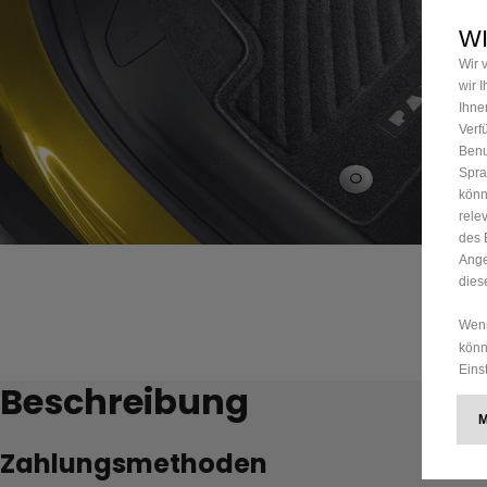
WI
Wir 
wir 
Ihne
Verf
Benu
Spra
könn
rele
des 
Ange
dies
Wenn
könn
Eins
Beschreibung
Zahlungsmethoden