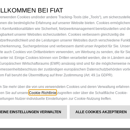
FUSSMA
LLKOMMEN BEI FIAT
verwenden Cookies und/oder andere Tracking-Tools (die „Tools“), um sicherzustell
47,78 €
Ihnen die bestmögliche Erfahrung auf unserer Website bieten. Cookies ermöglichen
n Kernfunktionalitäten wie Sicherheit, Netzwerkmanagement bereitzustellen und di
P
ügbarkeit unserer Websites sicherzustellen. Cookies verbessern gleichzeitig die
tzerfreundlichkeit und die Leistungen unserer Websites durch verschiedene Funkt
r
-
+
cherkennung, Suchergebnisse und verbessern damit unser Angebot für Sie. Unse
i
te auch Cookies von Drittanbietern verwenden, um Werbung zu senden, die für Si
Q
c
vanter ist. Einige Cookies können von Dritten verarbeitet werden, die in Ländern a
u
e
Europäischen Wirtschaftsraums (EWR) ansässig sind und für die möglicherweise n
a
i
messenheitsbeschluss der zuständigen europäischen Datenschutzbehörden vorlie
Lieferungdatum:
19/08
n
em Fall beruht die Übermittlung auf Ihrer Zustimmung (Art. 49.1a GDPR).
s
Jetzt kaufen, später zahlen
t
4
 Sie mehr über die von uns verwendeten Cookies und deren Verwaltung erfahren
i
7
Das Produkt muss von einem Se
Cookie-Richtlinie
en Sie auf unsere
zugreifen oder über die Schaltfläche Cookie-
t
,
tellungen Nutzer-individuelle Einstellungen zur Cookie-Nutzung treffen.
y
7
u
8
MEINE EINSTELLUNGEN VERWALTEN
ALLE COOKIES AKZEPTIEREN
p
€
d