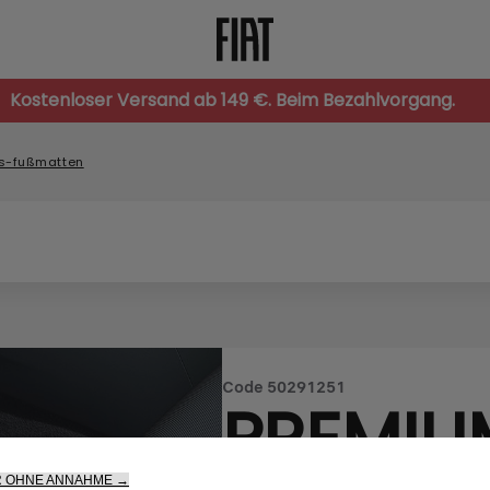
Kostenloser Versand ab 149 €. Beim Bezahlvorgang.
rs-fußmatten
Code
50291251
PREMIU
R OHNE ANNAHME →