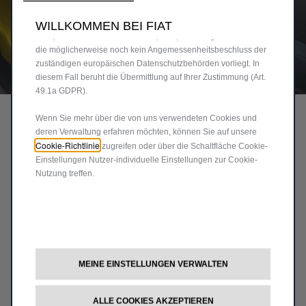
Sie relevanter ist. Einige Cookies können von Dritten
verarbeitet werden, die in Ländern außerhalb des
WILLKOMMEN BEI FIAT
Europäischen Wirtschaftsraums (EWR) ansässig sind und für
die möglicherweise noch kein Angemessenheitsbeschluss der
zuständigen europäischen Datenschutzbehörden vorliegt. In
diesem Fall beruht die Übermittlung auf Ihrer Zustimmung (Art.
Code
50291255
49.1a GDPR).
PREMIUM VELOURS-
Wenn Sie mehr über die von uns verwendeten Cookies und
FUSSMATTEN
deren Verwaltung erfahren möchten, können Sie auf unsere
Cookie-Richtlinie
zugreifen oder über die Schaltfläche Cookie-
47,78 €
Einstellungen Nutzer-individuelle Einstellungen zur Cookie-
Nutzung treffen.
P
r
-
+
i
Q
c
IN DEN WARENKORB
u
e
a
i
Lieferungdatum:
20/08
MEINE EINSTELLUNGEN VERWALTEN
n
s
Jetzt kaufen, später zahlen
t
4
ALLE COOKIES AKZEPTIEREN