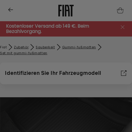
Kostenloser Versand ab 149 €. Beim
Bezahlvorgang.
Fiat
Zubehör​
Sauberkeit
Gummi-fußmatten
Set mit gummi-fußmatten
Identifizieren Sie Ihr Fahrzeugmodell
Wir verwenden Cookies und/oder andere Tracking-Tools (die
„Tools“), um sicherzustellen, dass wir Ihnen die bestmögliche
Erfahrung auf unserer Website bieten. Cookies ermöglichen es
uns, Ihnen Kernfunktionalitäten wie Sicherheit,
Netzwerkmanagement bereitzustellen und die Verfügbarkeit
unserer Websites sicherzustellen. Cookies verbessern
gleichzeitig die Benutzerfreundlichkeit und die Leistungen
unserer Websites durch verschiedene Funktionen wie