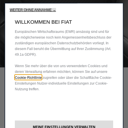
Spracherkennung, Suchergebnisse und verbessern damit
unser Angebot für Sie. Unsere Website könnte auch Cookies
WEITER OHNE ANNAHME →
von Drittanbietern verwenden, um Werbung zu senden, die für
Sie relevanter ist. Einige Cookies können von Dritten
WILLKOMMEN BEI FIAT
verarbeitet werden, die in Ländern außerhalb des
Europäischen Wirtschaftsraums (EWR) ansässig sind und für
die möglicherweise noch kein Angemessenheitsbeschluss der
zuständigen europäischen Datenschutzbehörden vorliegt. In
diesem Fall beruht die Übermittlung auf Ihrer Zustimmung (Art.
49.1a GDPR).
Code
50291212
Wenn Sie mehr über die von uns verwendeten Cookies und
SET MIT GUMMI-
deren Verwaltung erfahren möchten, können Sie auf unsere
Cookie-Richtlinie
zugreifen oder über die Schaltfläche Cookie-
FUSSMATTEN
Einstellungen Nutzer-individuelle Einstellungen zur Cookie-
Nutzung treffen.
96,65 €
P
r
-
+
i
Q
c
IN DEN WARENKORB
MEINE EINSTELLUNGEN VERWALTEN