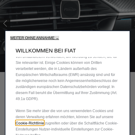
„Tools“), um sicherzustellen, dass wir Ihnen die bestmögliche
Erfahrung auf unserer Website bieten. Cookies ermöglichen es
uns, Ihnen Kernfunktionalitäten wie Sicherheit,
Netzwerkmanagement bereitzustellen und die Verfügbarkeit
unserer Websites sicherzustellen. Cookies verbessern
gleichzeitig die Benutzerfreundlichkeit und die Leistungen
WEITER OHNE ANNAHME →
unserer Websites durch verschiedene Funktionen wie
Spracherkennung, Suchergebnisse und verbessern damit
WILLKOMMEN BEI FIAT
unser Angebot für Sie. Unsere Website könnte auch Cookies
von Drittanbietern verwenden, um Werbung zu senden, die für
Sie relevanter ist. Einige Cookies können von Dritten
Code
71808966
verarbeitet werden, die in Ländern außerhalb des
SUPPORTO MAGNETICO
Europäischen Wirtschaftsraums (EWR) ansässig sind und für
die möglicherweise noch kein Angemessenheitsbeschluss der
PER TELEFONO
zuständigen europäischen Datenschutzbehörden vorliegt. In
diesem Fall beruht die Übermittlung auf Ihrer Zustimmung (Art.
CELLULARE SU
49.1a GDPR).
BOCCHETTE DELL'ARIA
Wenn Sie mehr über die von uns verwendeten Cookies und
deren Verwaltung erfahren möchten, können Sie auf unsere
Cookie-Richtlinie
31,14 €
zugreifen oder über die Schaltfläche Cookie-
Einstellungen Nutzer-individuelle Einstellungen zur Cookie-
P