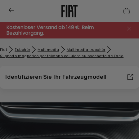
Kostenloser Versand ab 149 €. Beim
Bezahlvorgang.
Fiat
Zubehör​
Multimedia
Multimedia-zubehör
Supporto magnetico per telefono cellulare su bocchette dell'aria
Identifizieren Sie Ihr Fahrzeugmodell
Wir verwenden Cookies und/oder andere Tracking-Tools (die