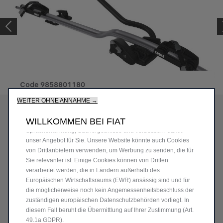
Wir verwenden Cookies und/oder andere Tracking-Tools (die
„Tools“), um sicherzustellen, dass wir Ihnen die bestmögliche
Erfahrung auf unserer Website bieten. Cookies ermöglichen es
uns, Ihnen Kernfunktionalitäten wie Sicherheit,
Code
9858801180
Netzwerkmanagement bereitzustellen und die Verfügbarkeit
THULE EXPERT
WEITER OHNE ANNAHME →
unserer Websites sicherzustellen. Cookies verbessern
gleichzeitig die Benutzerfreundlichkeit und die Leistungen
FAHRRADTRÄGER ZUM
WILLKOMMEN BEI FIAT
unserer Websites durch verschiedene Funktionen wie
Spracherkennung, Suchergebnisse und verbessern damit
AUFRECHTEN
unser Angebot für Sie. Unsere Website könnte auch Cookies
von Drittanbietern verwenden, um Werbung zu senden, die für
FAHRRADTRANSPORT
Sie relevanter ist. Einige Cookies können von Dritten
verarbeitet werden, die in Ländern außerhalb des
282,07 €
Europäischen Wirtschaftsraums (EWR) ansässig sind und für
die möglicherweise noch kein Angemessenheitsbeschluss der
P
zuständigen europäischen Datenschutzbehörden vorliegt. In
r
-
+
diesem Fall beruht die Übermittlung auf Ihrer Zustimmung (Art.
i
49.1a GDPR).