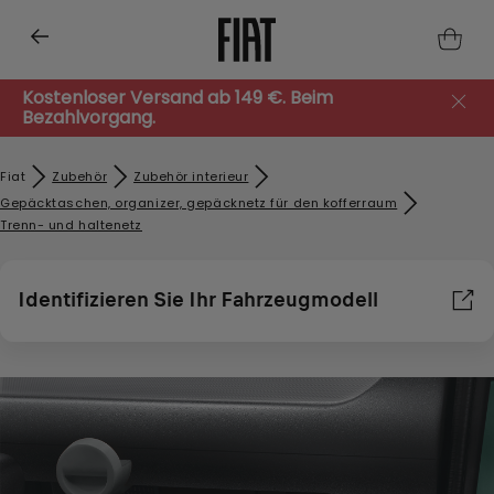
Kostenloser Versand ab 149 €. Beim
Bezahlvorgang.
Fiat
Zubehör​
Zubehör interieur
Gepäcktaschen, organizer, gepäcknetz für den kofferraum
Trenn- und haltenetz
Identifizieren Sie Ihr Fahrzeugmodell
Wir verwenden Cookies und/oder andere Tracking-Tools (die