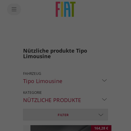
Nützliche produkte Tipo
Limousine
FAHRZEUG
Tipo Limousine
KATEGORIE
NÜTZLICHE PRODUKTE
FILTER
164,28 €