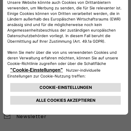
VERKAUFSBERATUNG​:
Werktags Montag - Freitag: 09:00 – 18:00 Uhr
KUNDENSERVICE:
Werktags Montag - Freitag: 08:30 – 17:30 Uhr
00 800 342 800 00
KUNDENSERVICE KONTAKTIEREN
Konfigurieren​
Fiat Partner suchen
Newsletter