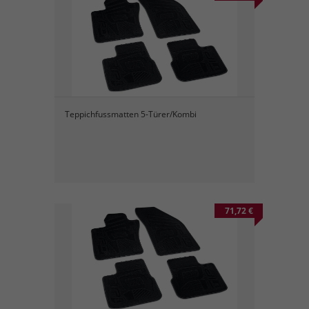
Teppichfussmatten 5-Türer/Kombi
71,72 €