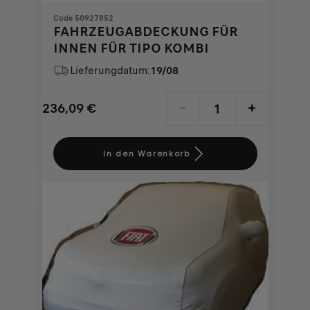
Code 50927852
FAHRZEUGABDECKUNG FÜR
INNEN FÜR TIPO KOMBI
Lieferungdatum:
19/08
236,09
€
-
+
Price
Quantity
is
updated
In den Warenkorb
236,09
to:
€
1