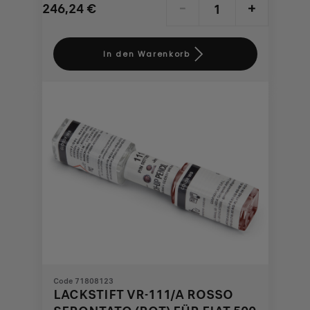
246,24
€
-
+
Price
Quantity
is
updated
In den Warenkorb
246,24
to:
€
1
Code 71808123
LACKSTIFT VR-111/A ROSSO