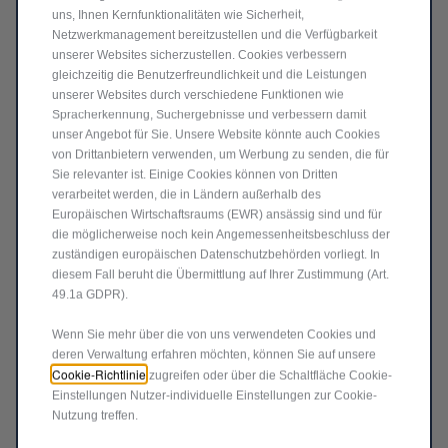
236,09
€
-
+
uns, Ihnen Kernfunktionalitäten wie Sicherheit,
Netzwerkmanagement bereitzustellen und die Verfügbarkeit
Price
Quantity
unserer Websites sicherzustellen. Cookies verbessern
is
updated
In den Warenkorb
gleichzeitig die Benutzerfreundlichkeit und die Leistungen
236,09
to:
unserer Websites durch verschiedene Funktionen wie
€
1
Spracherkennung, Suchergebnisse und verbessern damit
unser Angebot für Sie. Unsere Website könnte auch Cookies
von Drittanbietern verwenden, um Werbung zu senden, die für
Sie relevanter ist. Einige Cookies können von Dritten
verarbeitet werden, die in Ländern außerhalb des
Europäischen Wirtschaftsraums (EWR) ansässig sind und für
die möglicherweise noch kein Angemessenheitsbeschluss der
zuständigen europäischen Datenschutzbehörden vorliegt. In
diesem Fall beruht die Übermittlung auf Ihrer Zustimmung (Art.
49.1a GDPR).
Wenn Sie mehr über die von uns verwendeten Cookies und
deren Verwaltung erfahren möchten, können Sie auf unsere
Cookie-Richtlinie
zugreifen oder über die Schaltfläche Cookie-
Einstellungen Nutzer-individuelle Einstellungen zur Cookie-
Code 50291308
OUTDOOR FAHRZEUGHÜLLE
Nutzung treffen.