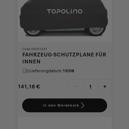
Code 50291241
FAHRZEUG-SCHUTZPLANE FÜR
INNEN
Lieferungdatum:
19/08
141,18
€
-
+
Price
Quantity
is
updated
In den Warenkorb
141,18
to:
€
1