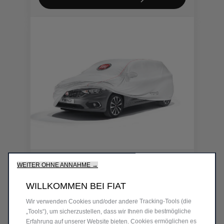
247,00
to:
€
1
Code 50927853
WEITER OHNE ANNAHME →
FAHRZEUGABDECKUNG FÜR
INNEN FÜR TIPO 5-TÜRER
WILLKOMMEN BEI FIAT
Produkt nicht vorrätig
Wir verwenden Cookies und/oder andere Tracking-Tools (die
„Tools“), um sicherzustellen, dass wir Ihnen die bestmögliche
Erfahrung auf unserer Website bieten. Cookies ermöglichen es