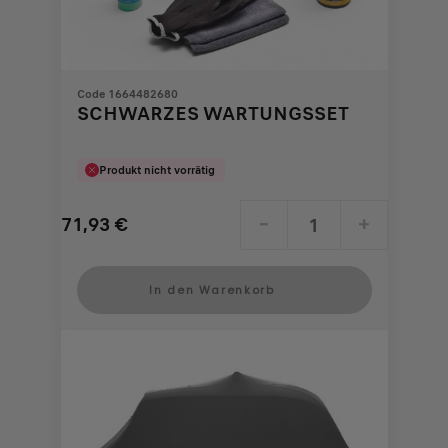
Code 1664482680
SCHWARZES WARTUNGSSET
Produkt nicht vorrätig
71,93
€
-
+
Price
Quantity
is
updated
In den Warenkorb
71,93
to:
€
1