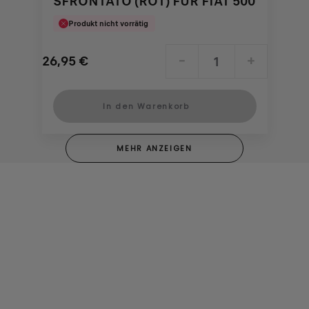
SFRONTATO (ROT) FÜR FIAT 500
Produkt nicht vorrätig
26,95
€
-
+
Price
Quantity
is
updated
In den Warenkorb
26,95
to:
€
1
MEHR ANZEIGEN