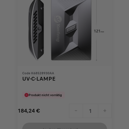
Code K68528930AA
UV-C-LAMPE
Produkt nicht vorrätig
184,24
€
-
+
Price
Quantity
is
updated