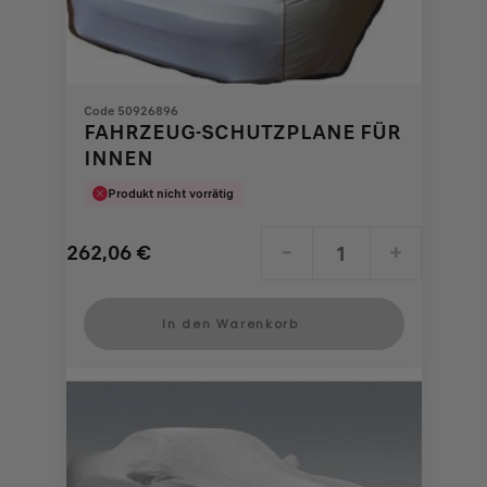
Code 50926896
FAHRZEUG-SCHUTZPLANE FÜR
INNEN
Produkt nicht vorrätig
262,06
€
-
+
Price
Quantity
is
updated
In den Warenkorb
262,06
to:
€
1