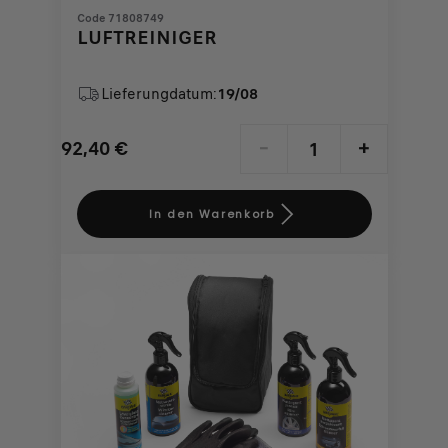
Code 71808749
LUFTREINIGER
Lieferungdatum:
19/08
92,40
€
-
+
Price
Quantity
is
updated
In den Warenkorb
92,40
to:
€
1