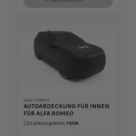
In den Warenkorb
184,24
to:
€
1
Code 71809412
AUTOABDECKUNG FÜR INNEN
FÜR ALFA ROMEO
Lieferungdatum:
19/08