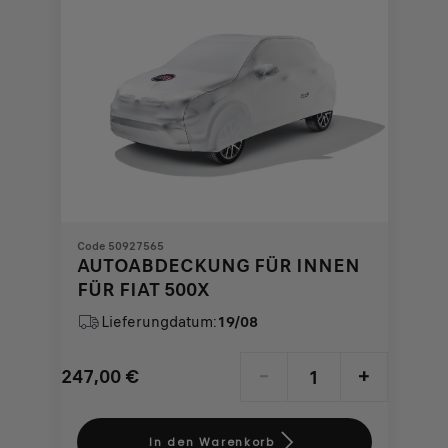
Code 50927565
AUTOABDECKUNG FÜR INNEN
FÜR FIAT 500X
Lieferungdatum:
19/08
247,00
€
-
+
Price
Quantity
is
updated
In den Warenkorb