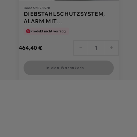
Code 52028578
DIEBSTAHLSCHUTZSYSTEM,
ALARM MIT
BEWEGUNGSMELDERN
Produkt nicht vorrätig
464,40
€
-
+
Price
Quantity
is
updated
In den Warenkorb
464,40
to:
€
1