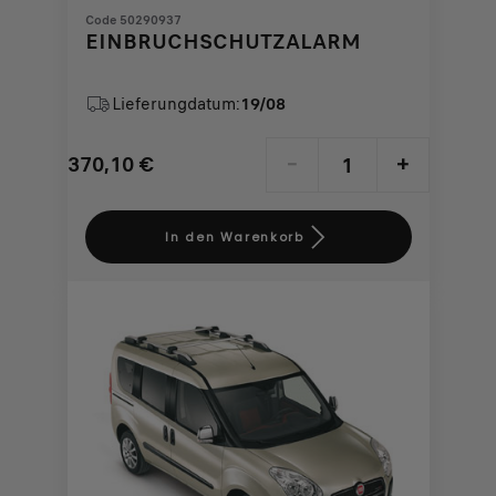
Code 50290937
EINBRUCHSCHUTZALARM
Lieferungdatum:
19/08
370,10
€
-
+
Price
Quantity
is
updated
In den Warenkorb
370,10
to:
€
1