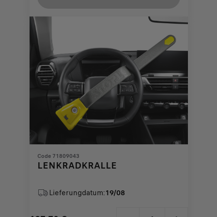
463,70
to:
€
1
Code 71809043
LENKRADKRALLE
Lieferungdatum:
19/08