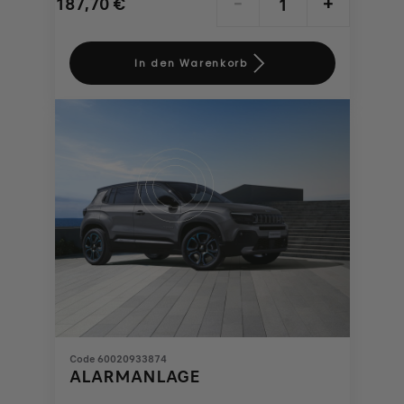
187,70
€
-
+
Price
Quantity
is
updated
In den Warenkorb
187,70
to:
€
1
Code 60020933874
ALARMANLAGE