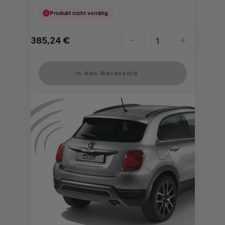
Produkt nicht vorrätig
385,24
€
-
+
Price
Quantity
is
updated
In den Warenkorb
385,24
to:
€
1