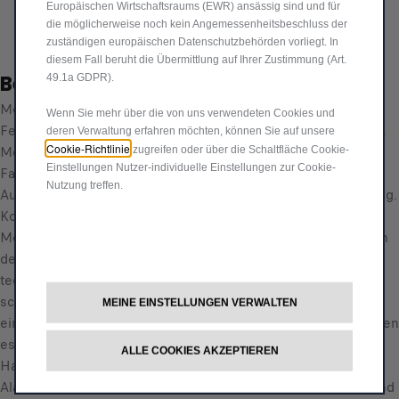
i
Europäischen Wirtschaftsraums (EWR) ansässig sind und für
n
s
die möglicherweise noch kein Angemessenheitsbeschluss der
Jetzt kaufen, später zahlen
t
zuständigen europäischen Datenschutzbehörden vorliegt. In
4
i
diesem Fall beruht die Übermittlung auf Ihrer Zustimmung (Art.
6
Beschreibung
49.1a GDPR).
t
4
y
Modulare Alarmanlage, Steuerung über die originale
,
Wenn Sie mehr über die von uns verwendeten Cookies und
u
Fernbedienung des Fahrzeugs, die Einbruchschutz für Türen,
4
deren Verwaltung erfahren möchten, können Sie auf unsere
p
Cookie-Richtlinie
Motorhaube und Kofferraum bietet und die Sicherung des
0
zugreifen oder über die Schaltfläche Cookie-
d
Einstellungen Nutzer-individuelle Einstellungen zur Cookie-
Fahrgastraums durch Bewegungsmelder gewährleistet.
€
Nutzung treffen.
a
Ausgestattet mit einer Sirene mit autonomer Stromversorgung.
t
Komplette Integration mit der Bordelektronik. Schnelle
e
Montage. 3 Jahre Garantie. Wir sind immer an Ihrer Seite, von
d
der Wartung bis zur Sicherheit. Dank ständiger
t
technologischer Innovationen ist Autodiebstahl immer
o
schwieriger geworden. Dennoch ist es wichtig, Ihr Auto mit
MEINE EINSTELLUNGEN VERWALTEN
:
einer modernen Diebstahlsicherung auszustatten: Sie schützen
1
es vor unbefugtem Zugriff, egal wo es sich befindet, ob zu
ALLE COOKIES AKZEPTIEREN
Hause, im Urlaub oder sogar in der Garage. Dank der
Alarmanlage schrecken Sie Diebe davon ab, es zu stehlen, und