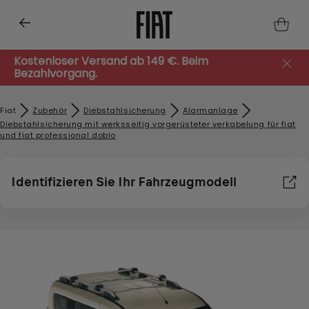
Kostenloser Versand ab 149 €. Beim
Bezahlvorgang.
Fiat
Zubehör​
Diebstahlsicherung
Alarmanlage
Diebstahlsicherung mit werksseitig vorgerüsteter verkabelung für fiat
und fiat professional doblo
Identifizieren Sie Ihr Fahrzeugmodell