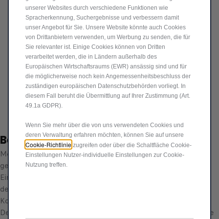
DOBLO
unserer Websites durch verschiedene Funktionen wie
Spracherkennung, Suchergebnisse und verbessern damit
582,43 €
unser Angebot für Sie. Unsere Website könnte auch Cookies
P
von Drittanbietern verwenden, um Werbung zu senden, die für
r
Sie relevanter ist. Einige Cookies können von Dritten
-
+
verarbeitet werden, die in Ländern außerhalb des
i
Europäischen Wirtschaftsraums (EWR) ansässig sind und für
Q
Produkt nicht vorrätig
c
die möglicherweise noch kein Angemessenheitsbeschluss der
u
e
IN DEN WARENKORB
zuständigen europäischen Datenschutzbehörden vorliegt. In
a
i
diesem Fall beruht die Übermittlung auf Ihrer Zustimmung (Art.
n
s
49.1a GDPR).
Jetzt kaufen, später zahlen
t
5
Wenn Sie mehr über die von uns verwendeten Cookies und
i
8
deren Verwaltung erfahren möchten, können Sie auf unsere
Beschreibung
t
2
Cookie-Richtlinie
zugreifen oder über die Schaltfläche Cookie-
y
Modulares Alarmsystem über die originale Fernbedienung
,
Einstellungen Nutzer-individuelle Einstellungen zur Cookie-
u
gesteuert, vollständige Integration mit Bordelektronik,
4
Nutzung treffen.
p
Einbruchsschutz (Türen, Koffer- und Motorraum), Sicherung
3
d
des Fahrgastraums durch Bewegungsmelder, ausschaltbar.
€
a
Komplett selbstversorgter intelligenter Sirene ausgestattet.
t
Deaktivierung der Warnung mithilfe des Fiat CODES. Schnelle