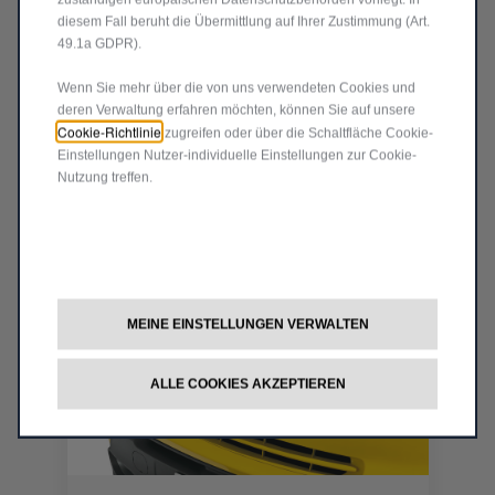
Produkt nicht vorrätig
diesem Fall beruht die Übermittlung auf Ihrer Zustimmung (Art.
49.1a GDPR).
200,00
€
-
+
Wenn Sie mehr über die von uns verwendeten Cookies und
Price
Quantity
deren Verwaltung erfahren möchten, können Sie auf unsere
Cookie-Richtlinie
is
updated
zugreifen oder über die Schaltfläche Cookie-
In den Warenkorb
Einstellungen Nutzer-individuelle Einstellungen zur Cookie-
200,00
to:
Nutzung treffen.
€
1
MEINE EINSTELLUNGEN VERWALTEN
ALLE COOKIES AKZEPTIEREN