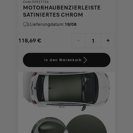
Code 50927156
MOTORHAUBENZIERLEISTE
SATINIERTES CHROM
Lieferungdatum:
18/08
118,69
€
-
+
Price
Quantity
is
updated
In den Warenkorb
118,69
to:
€
1