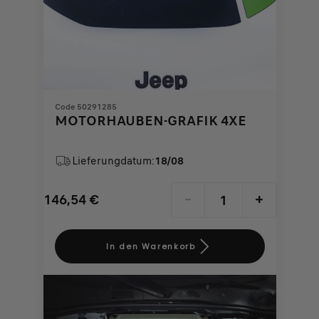
Code 50291285
MOTORHAUBEN-GRAFIK 4XE
Lieferungdatum:
18/08
146,54
€
-
+
Price
Quantity
is
updated
In den Warenkorb
146,54
to:
€
1