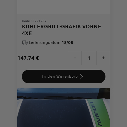
Code 50291287
KÜHLERGRILL-GRAFIK VORNE
4XE
Lieferungdatum:
18/08
147,74
€
-
+
Price
Quantity
is
updated
In den Warenkorb
147,74
to:
€
1