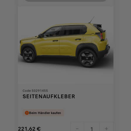
618,41
to:
€
1
Code 50291455
SEITENAUFKLEBER
Beim Händler kaufen
221,62
€
-
+