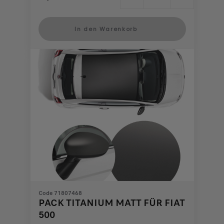
Price
Quantity
is
updated
In den Warenkorb
221,62
to:
€
1
Code 71807468
PACK TITANIUM MATT FÜR FIAT
500