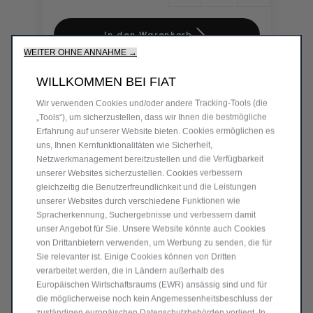
Price
Quantity
is
updated
In den Warenkorb
146,06
to:
WEITER OHNE ANNAHME →
€
1
WILLKOMMEN BEI FIAT
Wir verwenden Cookies und/oder andere Tracking-Tools (die
„Tools“), um sicherzustellen, dass wir Ihnen die bestmögliche
Erfahrung auf unserer Website bieten. Cookies ermöglichen es
uns, Ihnen Kernfunktionalitäten wie Sicherheit,
Netzwerkmanagement bereitzustellen und die Verfügbarkeit
unserer Websites sicherzustellen. Cookies verbessern
gleichzeitig die Benutzerfreundlichkeit und die Leistungen
unserer Websites durch verschiedene Funktionen wie
Spracherkennung, Suchergebnisse und verbessern damit
unser Angebot für Sie. Unsere Website könnte auch Cookies
von Drittanbietern verwenden, um Werbung zu senden, die für
Sie relevanter ist. Einige Cookies können von Dritten
Code 50291268
verarbeitet werden, die in Ländern außerhalb des
PANDA-SCHRIFTZUG FÜR DIE
Europäischen Wirtschaftsraums (EWR) ansässig sind und für
SEITEN
die möglicherweise noch kein Angemessenheitsbeschluss der
zuständigen europäischen Datenschutzbehörden vorliegt. In