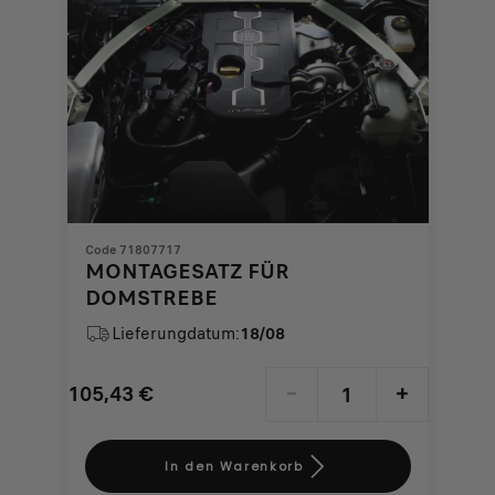
Code 71807717
MONTAGESATZ FÜR
DOMSTREBE
Lieferungdatum:
18/08
105,43
€
-
+
Price
Quantity
is
updated
In den Warenkorb
105,43
to: