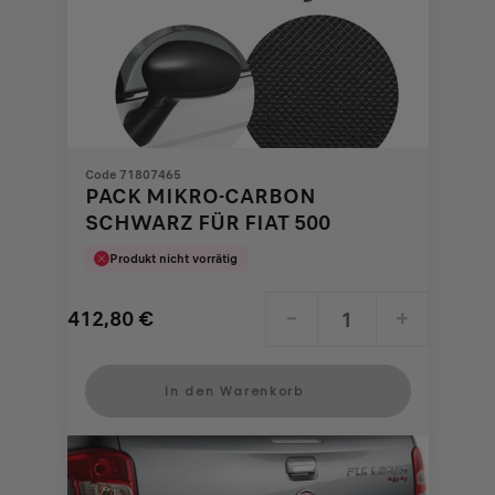
Code 71807465
PACK MIKRO-CARBON
SCHWARZ FÜR FIAT 500
Produkt nicht vorrätig
412,80
€
-
+
Price
Quantity
is
updated
In den Warenkorb
412,80
to:
€
1