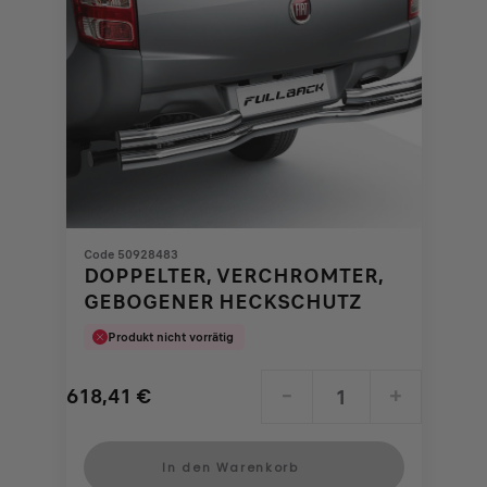
Code 50928483
DOPPELTER, VERCHROMTER,
GEBOGENER HECKSCHUTZ
Produkt nicht vorrätig
618,41
€
-
+
Price
Quantity
is
updated
In den Warenkorb