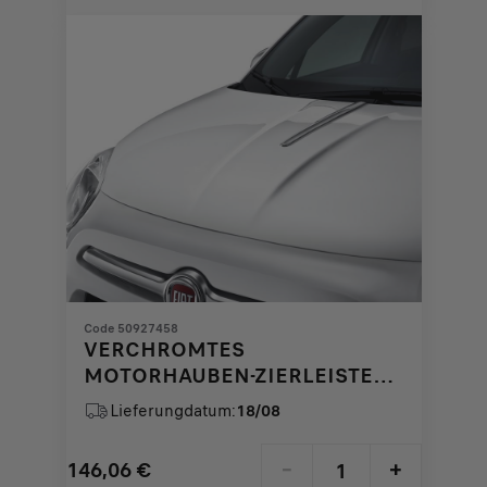
€
1
Code 50927458
VERCHROMTES
MOTORHAUBEN-ZIERLEISTE
FÜR FIAT 500X
Lieferungdatum:
18/08
146,06
€
-
+