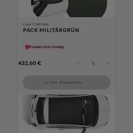
Code 71807466
PACK MILITÄRGRÜN
Produkt nicht vorrätig
432,60
€
-
+
Price
Quantity
is
updated
In den Warenkorb
432,60
to:
€
1