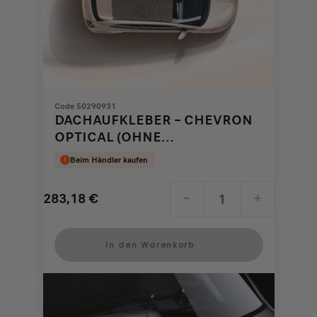
Code 50290931
DACHAUFKLEBER – CHEVRON
OPTICAL (OHNE
ANTENNENLOCH)
Beim Händler kaufen
283,18
€
-
+
Price
Quantity
is
updated
In den Warenkorb
283,18
to:
€
1