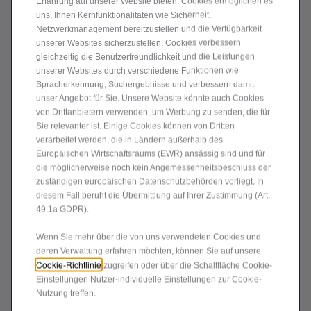
Erfahrung auf unserer Website bieten. Cookies ermöglichen es
Lieferungdatum:
18/08
uns, Ihnen Kernfunktionalitäten wie Sicherheit,
Netzwerkmanagement bereitzustellen und die Verfügbarkeit
1.052,08
€
-
+
unserer Websites sicherzustellen. Cookies verbessern
gleichzeitig die Benutzerfreundlichkeit und die Leistungen
Price
Quantity
unserer Websites durch verschiedene Funktionen wie
is
updated
Spracherkennung, Suchergebnisse und verbessern damit
In den Warenkorb
unser Angebot für Sie. Unsere Website könnte auch Cookies
1.052,08
to:
von Drittanbietern verwenden, um Werbung zu senden, die für
€
1
Sie relevanter ist. Einige Cookies können von Dritten
verarbeitet werden, die in Ländern außerhalb des
Europäischen Wirtschaftsraums (EWR) ansässig sind und für
die möglicherweise noch kein Angemessenheitsbeschluss der
zuständigen europäischen Datenschutzbehörden vorliegt. In
diesem Fall beruht die Übermittlung auf Ihrer Zustimmung (Art.
49.1a GDPR).
Wenn Sie mehr über die von uns verwendeten Cookies und
deren Verwaltung erfahren möchten, können Sie auf unsere
Cookie-Richtlinie
zugreifen oder über die Schaltfläche Cookie-
Einstellungen Nutzer-individuelle Einstellungen zur Cookie-
Nutzung treffen.