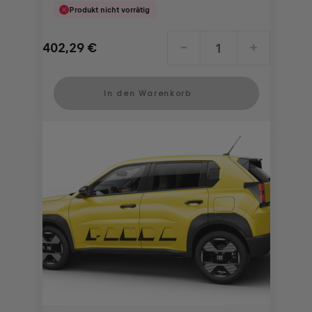
Produkt nicht vorrätig
402,29
€
-
+
Price
Quantity
is
updated
In den Warenkorb
402,29
to:
€
1