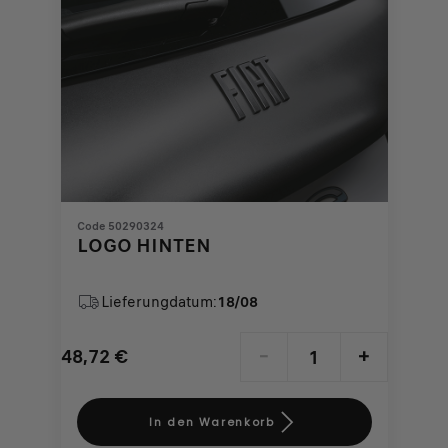
Code 50290324
LOGO HINTEN
Lieferungdatum:
18/08
48,72
€
-
+
Price
Quantity
is
updated
In den Warenkorb
48,72
to: