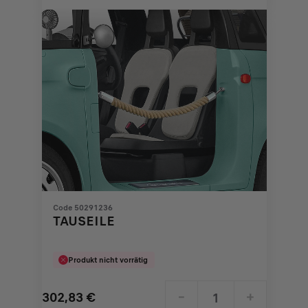
€
1
Code 50291236
TAUSEILE
Produkt nicht vorrätig
302,83
€
-
+