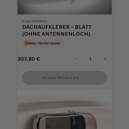
Code 50290934
DACHAUFKLEBER – BLATT
(OHNE ANTENNENLOCH)
Beim Händler kaufen
307,80
€
-
+
Price
Quantity
is
updated
In den Warenkorb
307,80
to:
€
1