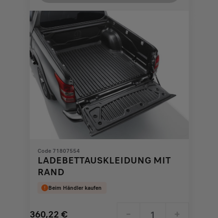
327,60
to:
€
1
Code 71807554
LADEBETTAUSKLEIDUNG MIT
RAND
Beim Händler kaufen
360,22
€
-
+