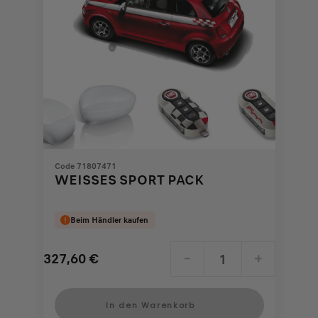
Code 71807471
WEISSES SPORT PACK
Beim Händler kaufen
327,60
€
-
+
Price
Quantity
is
updated
In den Warenkorb