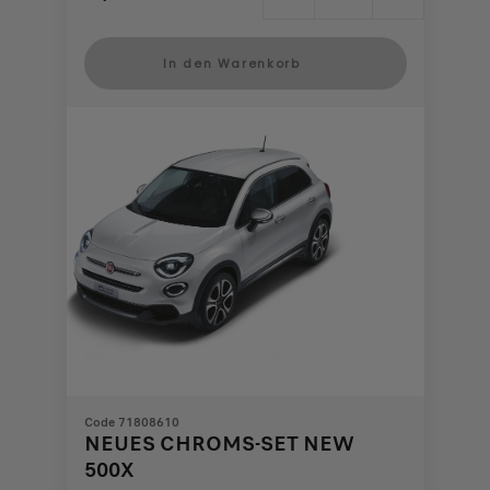
Price
Quantity
is
updated
In den Warenkorb
360,22
to:
€
1
Code 71808610
NEUES CHROMS-SET NEW
500X