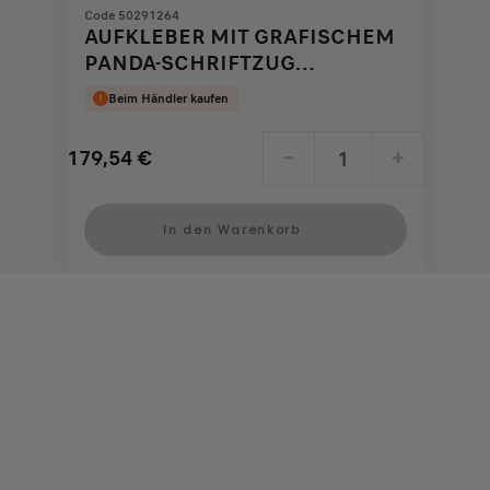
Code 50291264
AUFKLEBER MIT GRAFISCHEM
PANDA-SCHRIFTZUG
KAROSSERIE
Beim Händler kaufen
179,54
€
-
+
Price
Quantity
is
updated
In den Warenkorb
179,54
to:
€
1