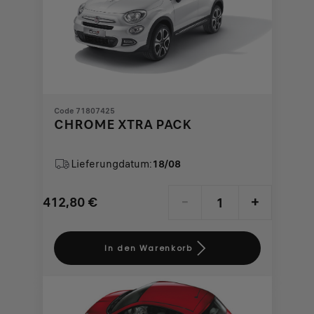
Code 71807425
CHROME XTRA PACK
Lieferungdatum:
18/08
412,80
€
-
+
Price
Quantity
is
updated
In den Warenkorb
412,80
to:
€
1