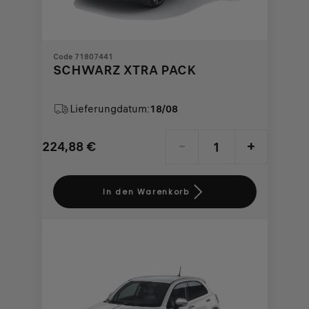
Code 71807441
SCHWARZ XTRA PACK
Lieferungdatum:
18/08
224,88
€
-
+
Price
Quantity
is
updated
In den Warenkorb
224,88
to:
€
1