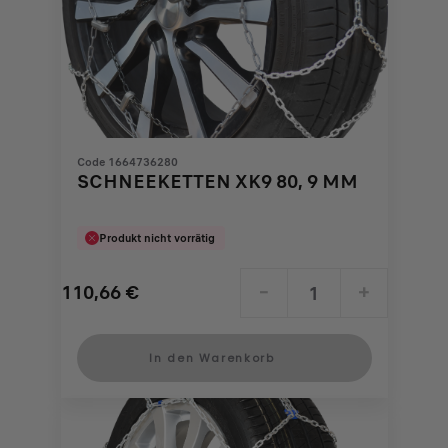
Code 1664736280
SCHNEEKETTEN XK9 80, 9 MM
Produkt nicht vorrätig
110,66
€
-
+
Price
Quantity
is
updated
In den Warenkorb
110,66
to:
€
1