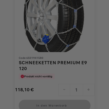
Code 6501941580
SCHNEEKETTEN PREMIUM E9
120
Produkt nicht vorrätig
118,10
€
-
+
Price
Quantity
is
updated
In den Warenkorb