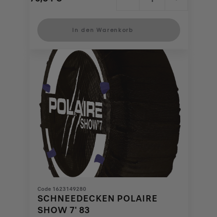
Price
Quantity
is
updated
In den Warenkorb
75,84
to:
€
1
Code 1623149280
SCHNEEDECKEN POLAIRE
SHOW 7' 83