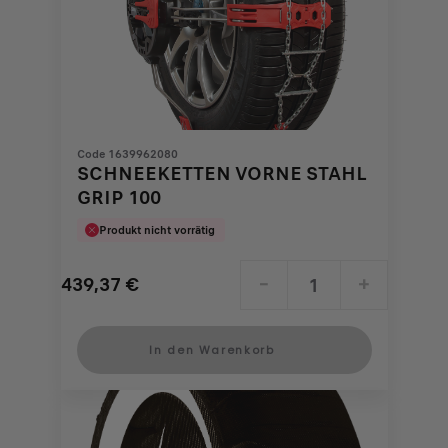
Code 1639962080
SCHNEEKETTEN VORNE STAHL
GRIP 100
Produkt nicht vorrätig
439,37
€
-
+
Price
Quantity
is
updated
In den Warenkorb
439,37
to:
€
1