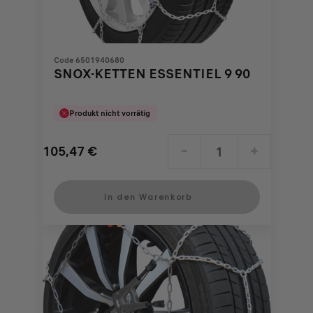
Code 6501940680
SNOX-KETTEN ESSENTIEL 9 90
Produkt nicht vorrätig
105,47
€
-
+
Price
Quantity
is
updated
In den Warenkorb
105,47
to:
€
1