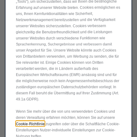
„Tools“), um sicherzustellen, dass wir Ihnen die bestmögliche
Produkt nicht vorrätig
Erfahrung auf unserer Website bieten. Cookies ermöglichen es
uns, Ihnen Kernfunktionalitäten wie Sicherheit,
80,95
€
-
+
Netzwerkmanagement bereitzustellen und die Verfügbarkeit
unserer Websites sicherzustellen. Cookies verbessern
Price
Quantity
gleichzeitig die Benutzerfreundlichkeit und die Leistungen
is
updated
unserer Websites durch verschiedene Funktionen wie
In den Warenkorb
Spracherkennung, Suchergebnisse und verbessern damit
80,95
to:
unser Angebot für Sie. Unsere Website könnte auch Cookies
€
1
von Drittanbietern verwenden, um Werbung zu senden, die für
Sie relevanter ist. Einige Cookies können von Dritten
verarbeitet werden, die in Ländern außerhalb des
Europäischen Wirtschaftsraums (EWR) ansässig sind und für
die möglicherweise noch kein Angemessenheitsbeschluss der
zuständigen europäischen Datenschutzbehörden vorliegt. In
diesem Fall beruht die Übermittlung auf Ihrer Zustimmung (Art.
49.1a GDPR).
Wenn Sie mehr über die von uns verwendeten Cookies und
deren Verwaltung erfahren möchten, können Sie auf unsere
Cookie-Richtlinie
zugreifen oder über die Schaltfläche Cookie-
Einstellungen Nutzer-individuelle Einstellungen zur Cookie-
Nutzung treffen.