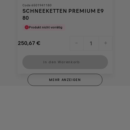
Code 6501941180
SCHNEEKETTEN PREMIUM E9
80
Produkt nicht vorrätig
250,67
€
-
+
Price
Quantity
is
updated
In den Warenkorb
250,67
to:
€
1
MEHR ANZEIGEN