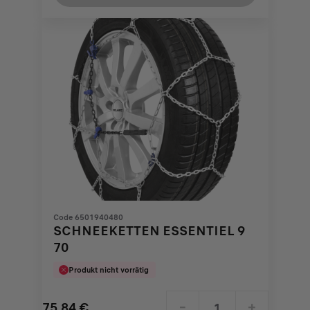
118,10
to:
€
1
Code 6501940480
SCHNEEKETTEN ESSENTIEL 9
70
Produkt nicht vorrätig
75,84
€
-
+