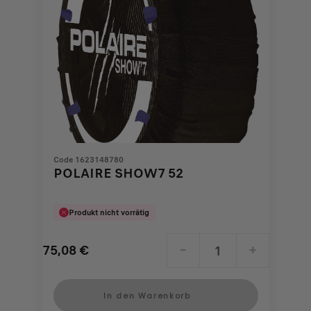
Code 1623148780
POLAIRE SHOW7 52
Produkt nicht vorrätig
75,08
€
-
+
Price
Quantity
is
updated
In den Warenkorb
75,08
to: