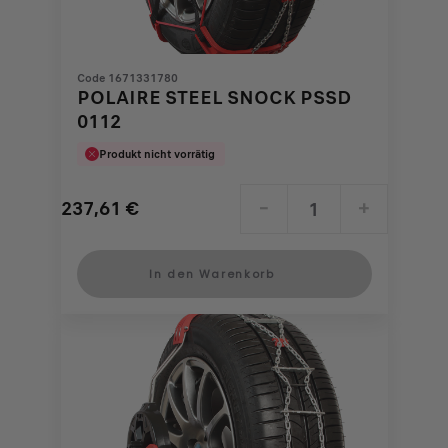
Code 1671331780
POLAIRE STEEL SNOCK PSSD
0112
Produkt nicht vorrätig
237,61
€
-
+
Price
Quantity
is
updated
In den Warenkorb
237,61
to:
€
1