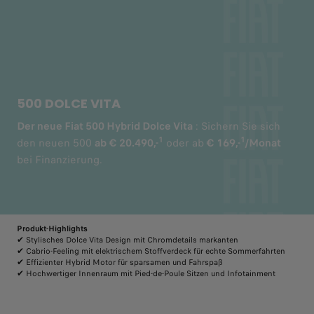
500 DOLCE VITA
Der neue Fiat 500 Hybrid Dolce Vita
: Sichern Sie sich
1
1
den neuen 500
ab € 20.490,-
oder ab
€ 169,-
/Monat
bei Finanzierung.
Produkt-Highlights
✔ Stylisches Dolce Vita Design mit Chromdetails markanten
✔ Cabrio-Feeling mit elektrischem Stoffverdeck für echte Sommerfahrten
✔ Effizienter Hybrid Motor für sparsamen und Fahrspaß
✔ Hochwertiger Innenraum mit Pied-de-Poule Sitzen und Infotainment