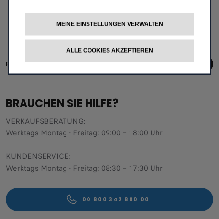
Details bei Ihrem Fiat-Partner. Keine Barablöse möglich. Alle Beträge
verstehen sich inkl. USt. Preisänderungen und Irrtümer vorbehalten.
Symbolfoto. Satzfehler vorbehalten.
MEINE EINSTELLUNGEN VERWALTEN
ALLE COOKIES AKZEPTIEREN
Folge uns
BRAUCHEN SIE HILFE?
VERKAUFSBERATUNG​:
Werktags Montag - Freitag: 09:00 – 18:00 Uhr
KUNDENSERVICE:
Werktags Montag - Freitag: 08:30 – 17:30 Uhr
00 800 342 800 00