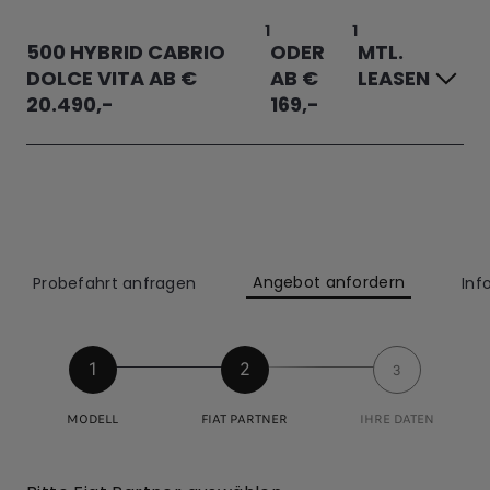
1
1
500 HYBRID CABRIO
ODER
MTL.
DOLCE VITA AB €
AB €
LEASEN
20.490,-
169,-
Angebot anfordern
Probefahrt anfragen
Inf
1
2
3
MODELL
FIAT PARTNER
IHRE DATEN