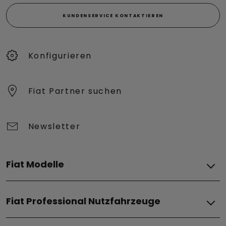
KUNDENSERVICE KONTAKTIEREN
Konfigurieren​
Fiat Partner suchen
Newsletter
Fiat Modelle
Elektro
Fiat Professional Nutzfahrzeuge
Grande Panda Elektro
Topolino
Elektro