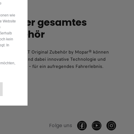
e
ionen wie
ie unser gesamtes
re Website
e
n Zubehör
ußerhalb
och kein
gt. In
entischem FIAT Original Zubehör by Mopar® können
ell anpassen und dabei innovative Technologie und
 möchten,
s integrieren – für ein aufregendes Fahrerlebnis.
Folge uns