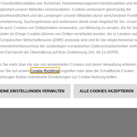
n Kernfunktionalitäten wie Sicherheit, Netzwerkmanagement bereitzustellen und di
ügbarkeit unserer Websites sicherzustellen. Cookies verbessern gleichzeitig die
tzerfreundlichkeit und die Leistungen unserer Websites durch verschiedene Funkt
Entdecken S
cherkennung, Suchergebnisse und verbessern damit unser Angebot für Sie. Unse
te auch Cookies von Drittanbietern verwenden, um Werbung zu senden, die für Si
Sortiment a
vanter ist. Einige Cookies können von Dritten verarbeitet werden, die in Ländern a
Europäischen Wirtschaftsraums (EWR) ansässig sind und für die möglicherweise n
messenheitsbeschluss der zuständigen europäischen Datenschutzbehörden vorlie
Mit unserer Auswahl an auth
em Fall beruht die Übermittlung auf Ihrer Zustimmung (Art. 49.1a GDPR).
Sie Ihren neuen Fiat individu
 Sie mehr über die von uns verwendeten Cookies und deren Verwaltung erfahren
zusätzliche Sicherheitsfeature
Cookie-Richtlinie
en Sie auf unsere
zugreifen oder über die Schaltfläche Cookie-
tellungen Nutzer-individuelle Einstellungen zur Cookie-Nutzung treffen.
ZUM MOPAR® STORE
MEINE EINSTELLUNGEN VERWALTEN
ALLE COOKIES AKZEPTIEREN