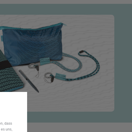
en, dass
 es uns,