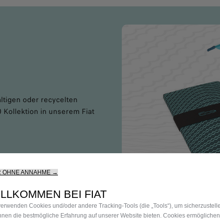
ltigen oder recycelten
0 Kollektion in unserem Fiat
R OHNE ANNAHME →
LLKOMMEN BEI FIAT
verwenden Cookies und/oder andere Tracking-Tools (die „Tools“), um sicherzustell
Ihnen die bestmögliche Erfahrung auf unserer Website bieten. Cookies ermöglichen