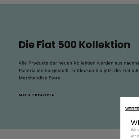
Die Fiat 500 Kollektion
Alle Produkte der neuen Kollektion werden aus nachha
Materialien hergestellt. Entdecken Sie jetzt die Fiat 50
Merchandise Store.
MEHR ERFAHREN
WEITE
WI
Wir 
wir 