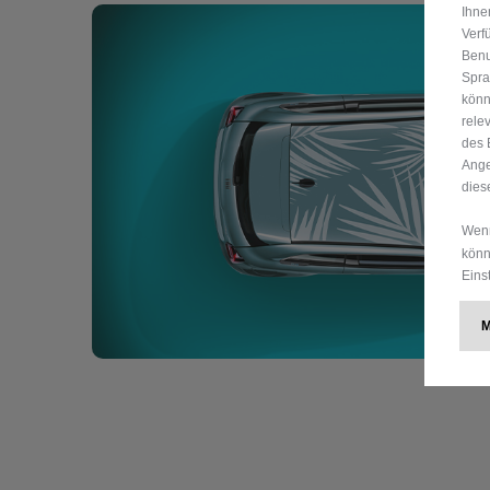
Ihne
Verf
Benu
Spra
könn
rele
des 
Ange
dies
Wenn
könn
Eins