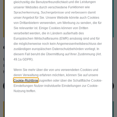
gleichzeitig die Benutzerfreundlichkeit und die Leistungen
unserer Websites durch verschiedene Funktionen wie
Spracherkennung, Suchergebnisse und verbessern damit
unser Angebot für Sie. Unsere Website könnte auch Cookies
von Drittanbietern verwenden, um Werbung zu senden, die für
Sie relevanter ist. Einige Cookies können von Dritten
verarbeitet werden, die in Ländern außerhalb des
Europäischen Wirtschaftsraums (EWR) ansässig sind und für
die möglicherweise noch kein Angemessenheitsbeschluss der
Ölwechsel
zuständigen europäischen Datenschutzbehörden vorliegt. In
diesem Fall beruht die Übermittlung auf Ihrer Zustimmung (Art.
Unsere Service-Experten stellen sicher, dass der Motor
49.1a GDPR).
Ihres Fahrzeuges einwandfrei läuft und eine lange Lebzeit
Wenn Sie mehr über die von uns verwendeten Cookies und
hat. Fiat empfiehlt TotalEnergies Öle.
deren Verwaltung erfahren möchten, können Sie auf unsere
Cookie-Richtlinie
zugreifen oder über die Schaltfläche Cookie-
JETZT ANFRAGEN
Einstellungen Nutzer-individuelle Einstellungen zur Cookie-
Nutzung treffen.