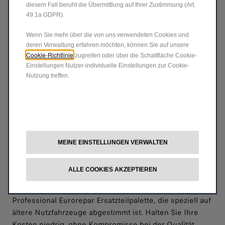
diesem Fall beruht die Übermittlung auf Ihrer Zustimmung (Art.
49.1a GDPR).
Wenn Sie mehr über die von uns verwendeten Cookies und
deren Verwaltung erfahren möchten, können Sie auf unsere
Cookie-Richtlinie
zugreifen oder über die Schaltfläche Cookie-
Einstellungen Nutzer-individuelle Einstellungen zur Cookie-
Nutzung treffen.
FIAT PROFESSIONAL GEPRÜFTE TEILE
FÜR NUTZFAHRZEUGE AB 3 JAHREN
MEINE EINSTELLUNGEN VERWALTEN
Wenn Ihr Nutzfahrzeug älter wird, finden Sie die beste
Balance zwischen Preis und Leistung bei der Wartung.
ALLE COOKIES AKZEPTIEREN
Unsere Fiat Professional Experten empfehlen Ihnen
unsere All-inclusive-Servicepakete mit der Fiat
Professional Eurorepar Ersatzteilpalette, die speziell auf
ältere Nutzfahrzeuge abgestimmt ist. Halten Sie Ihre
Kosten niedrig, ohne Kompromisse bei der Qualität