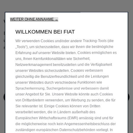
WEITER OHNE ANNAHME →
Weltweite Verfügbarkeit
WILLKOMMEN BEI FIAT
Die originalen Fiat Professional Teile von MOPAR sind in
unserem gesamten Netzwerk verfügbar – weltweit und
Wir verwenden Cookies und/oder andere Tracking-Tools (die
mindestens 10 Jahre nach dem letzten Modellstart.
„Tools“), um sicherzustellen, dass wir Ihnen die bestmögliche
Erfahrung auf unserer Website bieten. Cookies ermöglichen es
uns, Ihnen Kernfunktionalitäten wie Sicherheit,
Netzwerkmanagement bereitzustellen und die Verfügbarkeit
unserer Websites sicherzustellen. Cookies verbessern
gleichzeitig die Benutzerfreundlichkeit und die Leistungen
unserer Websites durch verschiedene Funktionen wie
Spracherkennung, Suchergebnisse und verbessern damit
unser Angebot für Sie. Unsere Website könnte auch Cookies
KONTAKTIEREN SIE IHRE WERKSTATT
von Drittanbietern verwenden, um Werbung zu senden, die für
Sie relevanter ist. Einige Cookies können von Dritten
verarbeitet werden, die in Ländern außerhalb des
Europäischen Wirtschaftsraums (EWR) ansässig sind und für
die möglicherweise noch kein Angemessenheitsbeschluss der
zuständigen europäischen Datenschutzbehörden vorliegt. In