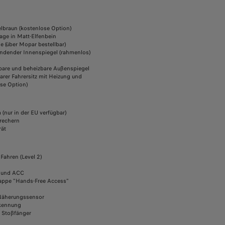
elbraun (kostenlose Option)
age in Matt-Elfenbein
e (über Mopar bestellbar)
ndender Innenspiegel (rahmenlos)
pbare und beheizbare Außenspiegel
barer Fahrersitz mit Heizung und
se Option)
(nur in der EU verfügbar)
prechern
rät
 Fahren (Level 2)
n
t und ACC
lappe "Hands-Free Access"
 Näherungssensor
rkennung
 Stoßfänger