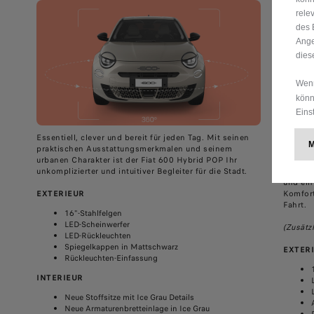
rele
des 
Ange
dies
Wenn
könn
Eins
Essentiell, clever und bereit für jeden Tag. Mit seinen
praktischen Ausstattungsmerkmalen und seinem
urbanen Charakter ist der Fiat 600 Hybrid POP Ihr
Ein Sch
unkomplizierter und intuitiver Begleiter für die Stadt.
Der Fia
und ein
EXTERIEUR
Komfort
Fahrt.
16"-Stahlfelgen
LED-Scheinwerfer
(Zusätz
LED-Rückleuchten
Spiegelkappen in Mattschwarz
EXTER
Rückleuchten-Einfassung
INTERIEUR
Neue Stoffsitze mit Ice Grau Details
Neue Armaturenbretteinlage in Ice Grau