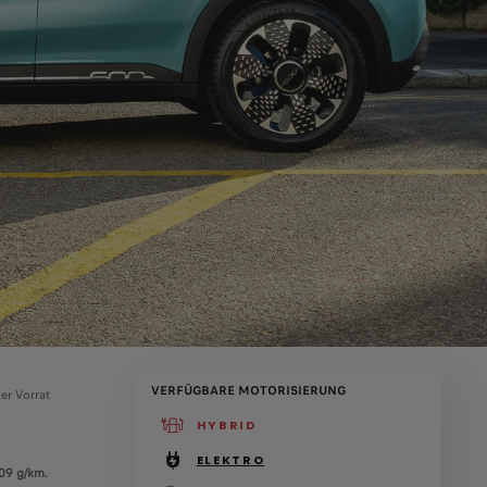
VERFÜGBARE MOTORISIERUNG
er Vorrat
HYBRID
(active )
ELEKTRO
09 g/km.