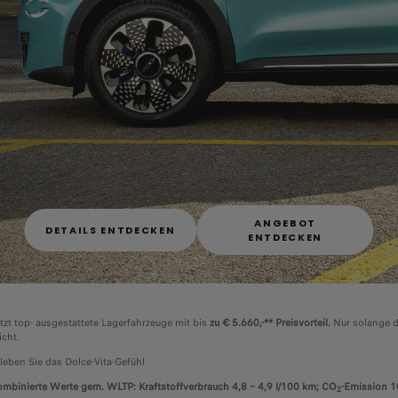
ANGEBOT
DETAILS ENTDECKEN
ENTDECKEN
tzt top- ausgestattete Lagerfahrzeuge mit bis
zu € 5.660,-** Preisvorteil.
Nur solange d
icht.
leben Sie das Dolce-Vita-Gefühl
mbinierte Werte gem. WLTP: Kraftstoffverbrauch 4,8 – 4,9 l/100 km; CO
-Emission 1
2