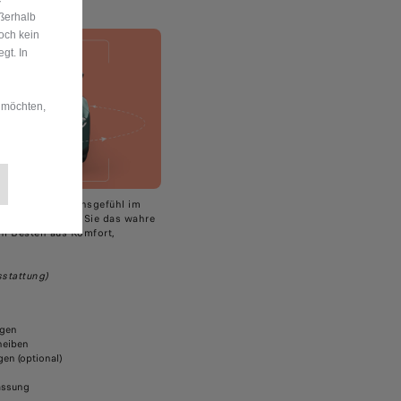
ußerhalb
och kein
gt. In
 möchten,
talienische Lebensgefühl im
a und entdecken Sie das wahre
em Besten aus Komfort,
sstattung)
lgen
heiben
gen (optional)
assung