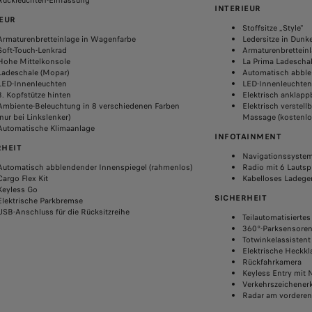
Rückleuchten-Einfassung
INTERIEUR
IEUR
Stoffsitze „Style"
Armaturenbretteinlage in Wagenfarbe
Ledersitze in Dunk
Soft-Touch-Lenkrad
Armaturenbretteinl
Hohe Mittelkonsole
La Prima Ladeschal
Ladeschale (Mopar)
Automatisch abble
LED-Innenleuchten
LED-Innenleuchten
3. Kopfstütze hinten
Elektrisch anklap
Ambiente-Beleuchtung in 8 verschiedenen Farben
Elektrisch verstell
(nur bei Linkslenker)
Massage (kostenlo
Automatische Klimaanlage
INFOTAINMENT
RHEIT
Navigationssystem 
Automatisch abblendender Innenspiegel (rahmenlos)
Radio mit 6 Lauts
Cargo Flex Kit
Kabelloses Ladege
Keyless Go
SICHERHEIT
Elektrische Parkbremse
USB-Anschluss für die Rücksitzreihe
Teilautomatisiertes
360°-Parksensore
Totwinkelassisten
Elektrische Heckk
Rückfahrkamera
Keyless Entry mit
Verkehrszeichene
Radar am vorderen