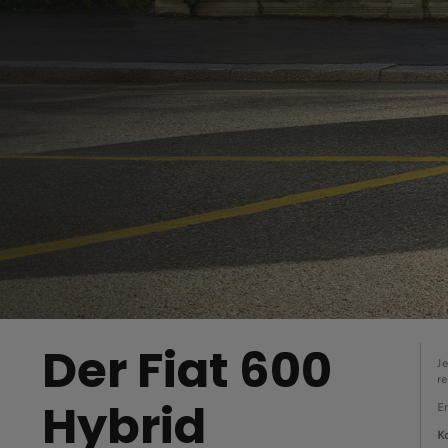
Der Fiat 600
Je
re
Hybrid
Er
Ko