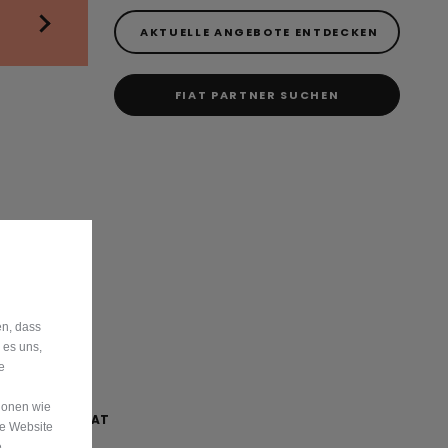
AKTUELLE ANGEBOTE ENTDECKEN
FIAT PARTNER SUCHEN
en, dass
 es uns,
e
ionen wie
€ 249,-*/MONAT
re Website
e