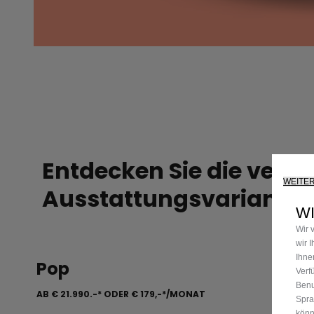
Entdecken Sie die verf
WEITE
Ausstattungsvariante
WI
Wir 
wir 
Ihne
Pop
Ico
Verf
Benu
AB
€ 21.990.-*
ODER
€ 179,-*/MONAT
AB
€ 2
Spra
könn