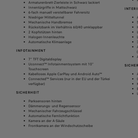
Armaturenbrett-Zierleiste in Schwarz lackiert
Innentürgriffe in Mattschwarz
INTER
6-fach manuell verstellbarer Fahrersitz
Niedriger Mitteltunnel
Mechanische Handbremse
Rücksitzbank im Verhältnis 60/40 umklappbar
2 Kopfstützen hinten
Halogen-Innenleuchte
Automatische Klimaanlage
INFOTAINMENT
7" TFT Digitaldisplay
Uconnect™ Infotainmentsystem mit 10"
SICHE
Touchscreen
Kabelloses Apple CarPlay und Android Auto™
Connected™ Services (nur in der EU und der Türkei
verfügbar)
SICHERHEIT
Parksensoren hinten
Dämmerungs- und Regensensor
Mechanischer Fahrzeugschlüssel
Automatische Fernlichtfunktion
Kamera an der A-Säule
Frontkamera an der Windschutzscheibe