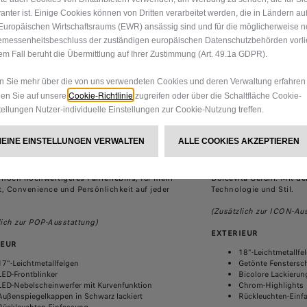
vanter ist. Einige Cookies können von Dritten verarbeitet werden, die in Ländern a
Europäischen Wirtschaftsraums (EWR) ansässig sind und für die möglicherweise n
messenheitsbeschluss der zuständigen europäischen Datenschutzbehörden vorlie
em Fall beruht die Übermittlung auf Ihrer Zustimmung (Art. 49.1a GDPR).
 Sie mehr über die von uns verwendeten Cookies und deren Verwaltung erfahren
Cookie-Richtlinie
en Sie auf unsere
zugreifen oder über die Schaltfläche Cookie-
tellungen Nutzer-individuelle Einstellungen zur Cookie-Nutzung treffen.
MEINE EINSTELLUNGEN VERWALTEN
ALLE COOKIES AKZEPTIEREN
ritt nach vorn in Technologie und Raffinesse.
Genießen Sie das süße i
t 600 Hybrid ICON bietet erweiterte Features
Fiat 600 Hybrid La Prim
 noch hochwertigeres Fahrerlebnis, für mehr
Dolcevita-Gefühl. Mit d
, Convenience und Persönlichkeit auf jeder
Technologie und Stil.
(Zusätzlich zur ICON-Au
lich zur POP-Ausstattung)
EXTERIEUR
IEUR
18"-Leichtmetallfe
17"-Leichtmetallfelgen
Getönte Fenstersc
LED-Frontblinker
Bicolore Lackierun
LED-Nebelscheinwerfer mit Kurvenfunktion
Chrom-Highlights
Außenspiegelkappen in Schwarz lackiert
Rückleuchten-Einf