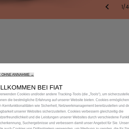
1/4
ügbaren
R OHNE ANNAHME →
n
LLKOMMEN BEI FIAT
verwenden Cookies und/oder andere Tracking-Tools (die „Tools“), um sicherzustell
Ihnen die bestmögliche Erfahrung auf unserer Website bieten. Cookies ermöglichen
n Kernfunktionalitäten wie Sicherheit, Netzwerkmanagement bereitzustellen und di
n
La Prima
ügbarkeit unserer Websites sicherzustellen. Cookies verbessern gleichzeitig die
tzerfreundlichkeit und die Leistungen unserer Websites durch verschiedene Funkt
3.490.-*
ODER
€ 209,-*/MONAT
AB
€ 26.490.-*
ODER
cherkennung, Suchergebnisse und verbessern damit unser Angebot für Sie. Unse
te auch Cookies von Drittanbietern verwenden, um Werbung zu senden, die für Si