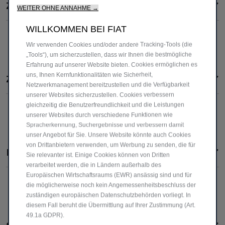
Zufrieden oder Geld zurück
WEITER OHNE ANNAHME →
WILLKOMMEN BEI FIAT
Wir verwenden Cookies und/oder andere Tracking-Tools (die
„Tools“), um sicherzustellen, dass wir Ihnen die bestmögliche
Erfahrung auf unserer Website bieten. Cookies ermöglichen es
uns, Ihnen Kernfunktionalitäten wie Sicherheit,
Zertifizierte Qualität
Netzwerkmanagement bereitzustellen und die Verfügbarkeit
unserer Websites sicherzustellen. Cookies verbessern
gleichzeitig die Benutzerfreundlichkeit und die Leistungen
unserer Websites durch verschiedene Funktionen wie
Spracherkennung, Suchergebnisse und verbessern damit
unser Angebot für Sie. Unsere Website könnte auch Cookies
von Drittanbietern verwenden, um Werbung zu senden, die für
Probefahrt
Sie relevanter ist. Einige Cookies können von Dritten
verarbeitet werden, die in Ländern außerhalb des
Europäischen Wirtschaftsraums (EWR) ansässig sind und für
die möglicherweise noch kein Angemessenheitsbeschluss der
zuständigen europäischen Datenschutzbehörden vorliegt. In
diesem Fall beruht die Übermittlung auf Ihrer Zustimmung (Art.
49.1a GDPR).