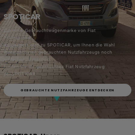
SPOTICAR
Die neue Gebrauchtwagenmarke von Fiat
Professional.
Autoexpert wird zu SPOTICAR, um Ihnen die Wahl
Ihres nächsten gebrauchten Nutzfahrzeugs noch
einfacher zu machen.
Finden Sie Ihr gebrauchtes Fiat Nutzfahrzeug
bei SPOTICAR
GEBRAUCHTE NUTZFAHRZEUGE ENTDECKEN