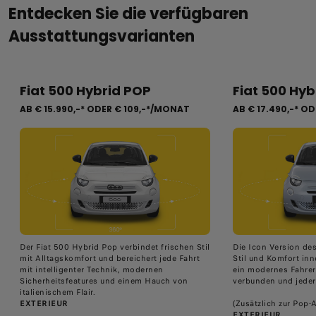
Entdecken Sie die verfügbaren
Ausstattungsvarianten
Fiat 500 Hybrid POP
Fiat 500 Hyb
AB
€ 15.990,-*
ODER
€ 109,-*/MONAT
AB
€ 17.490,-*
OD
Der Fiat 500 Hybrid Pop verbindet frischen Stil
Die Icon Version des
mit Alltagskomfort und bereichert jede Fahrt
Stil und Komfort inn
mit intelligenter Technik, modernen
ein modernes Fahrerl
Sicherheitsfeatures und einem Hauch von
verbunden und jederz
italienischem Flair.​
EXTERIEUR
(Zusätzlich zur Pop-
EXTERIEUR