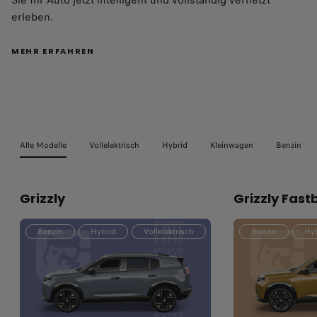
erleben.
MEHR ERFAHREN
Alle Modelle
Vollelektrisch
Hybrid
Kleinwagen
Benzin
Grizzly
Grizzly Fast
Benzin
Hybrid
Vollelektrisch
Benzin
Hyb