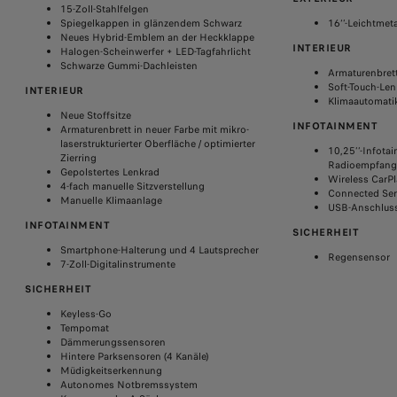
15-Zoll-Stahlfelgen
Spiegelkappen in glänzendem Schwarz
16‘’-Leichtmeta
Neues Hybrid-Emblem an der Heckklappe
INTERIEUR
Halogen-Scheinwerfer + LED-Tagfahrlicht
Schwarze Gummi-Dachleisten
Armaturenbrett
Soft-Touch-Len
INTERIEUR
Klimaautomati
Neue Stoffsitze
INFOTAINMENT
Armaturenbrett in neuer Farbe mit mikro-
laserstrukturierter Oberfläche / optimierter
10,25’’-Infota
Zierring
Radioempfang 
Gepolstertes Lenkrad
Wireless CarPl
4-fach manuelle Sitzverstellung
Connected Ser
Manuelle Klimaanlage
USB-Anschluss
INFOTAINMENT
SICHERHEIT
Smartphone-Halterung und 4 Lautsprecher
Regensensor
7-Zoll-Digitalinstrumente
SICHERHEIT
Keyless-Go
Tempomat
Dämmerungssensoren
Hintere Parksensoren (4 Kanäle)
Müdigkeitserkennung
Autonomes Notbremssystem