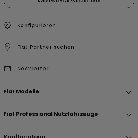
KUNDENSERVICE KONTAKTIEREN
Konfigurieren​
Fiat Partner suchen
Newsletter
Fiat Modelle
Elektro
Fiat Professional Nutzfahrzeuge
Grizzly
Grizzly Fastback
Elektro
Grande Panda Elektro
Kaufberatung
Doblò BEV