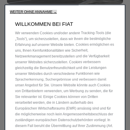
WEITER OHNE ANNAHME →
LEASING
WILLKOMMEN BEI FIAT
Wir verwenden Cookies und/oder andere Tracking-Tools (die
Die Lösung, mit der Sie über das gewünschte Fiat
„Tools“), um sicherzustellen, dass wir Ihnen die bestmögliche
Professional Nutzfahrzeug verfügen können – ohne es
Erfahrung auf unserer Website bieten. Cookies ermöglichen es
uns, Ihnen Kernfunktionalitäten wie Sicherheit,
zu besitzen und ohne Ihre Liquidität zu beeinträchtigen.
Netzwerkmanagement bereitzustellen und die Verfügbarkeit
unserer Websites sicherzustellen. Cookies verbessern
Ideal für Unternehmen und Freiberufler, aber auch eine
gleichzeitig die Benutzerfreundlichkeit und die Leistungen
interessante Option für Privatpersonen.
unserer Websites durch verschiedene Funktionen wie
Spracherkennung, Suchergebnisse und verbessern damit
unser Angebot für Sie. Unsere Website könnte auch Cookies
•Anzahlung individuell anpassbar, auch in geringer Höhe
von Drittanbietern verwenden, um Werbung zu senden, die für
•Laufzeit frei wählbar, bis zu 60 Monate
Sie relevanter ist. Einige Cookies können von Dritten
•Niedrige Leasingraten zur besseren Planung der
verarbeitet werden, die in Ländern außerhalb des
Betriebskosten
Europäischen Wirtschaftsraums (EWR) ansässig sind und für
•Möglichkeit zur Übernahme des Fahrzeugs am Ende
die möglicherweise noch kein Angemessenheitsbeschluss der
zuständigen europäischen Datenschutzbehörden vorliegt. In
der Laufzeit zu einem im Vertrag festgelegten Restwert.
diesem Fall beruht die Übermittlung auf Ihrer Zustimmung (Art.