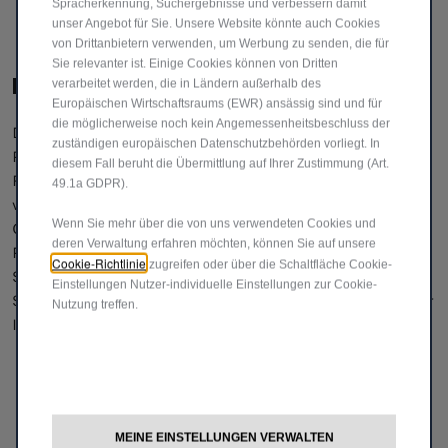
Spracherkennung, Suchergebnisse und verbessern damit
unser Angebot für Sie. Unsere Website könnte auch Cookies
von Drittanbietern verwenden, um Werbung zu senden, die für
Sie relevanter ist. Einige Cookies können von Dritten
REIFENAUSWAHL
verarbeitet werden, die in Ländern außerhalb des
Europäischen Wirtschaftsraums (EWR) ansässig sind und für
die möglicherweise noch kein Angemessenheitsbeschluss der
Die Wahl der richtigen Reifengröße ist entscheidend.
zuständigen europäischen Datenschutzbehörden vorliegt. In
Reifen mit abweichenden Maßen gegenüber dem
diesem Fall beruht die Übermittlung auf Ihrer Zustimmung (Art.
Fahrzeugschein zu montieren, ist unzulässig. Ebenso ist es
49.1a GDPR).
verboten, Reifen mit einem niedrigeren
Wenn Sie mehr über die von uns verwendeten Cookies und
Geschwindigkeitsindex als angegeben zu verwenden.
deren Verwaltung erfahren möchten, können Sie auf unsere
Reifen mit höherem Index sind hingegen erlaubt. Wenden
Cookie-Richtlinie
zugreifen oder über die Schaltfläche Cookie-
Sie sich an Ihren Fiat Professional Partner: Unsere
Einstellungen Nutzer-individuelle Einstellungen zur Cookie-
Spezialisten beraten Sie gerne zur passenden Bereifung für
Nutzung treffen.
Ihr Nutzfahrzeug.
MEINE EINSTELLUNGEN VERWALTEN