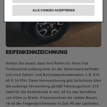
ALLE COOKIES AKZEPTIEREN
REIFENKENNZEICHNUNG
Achten Sie darauf, dass Ihre Reifen für Ihren Fiat
Professional zulässig sind. An der Seitenwand befindet
sich eine Zahlen- und Buchstabenkombination, z. B. 215
65 R 16 95H. Diese Kennzeichnung gibt Aufschluss über
die zulässige Verwendung gemäß Fahrzeugschein: 215
steht für die Reifenbreite in mm, 65 für das Verhältnis
von Höhe zu Breite, R kennzeichnet die radiale Bauart,
16 ist der Felgendurchmesser in Zoll, 95 der Lastindex,