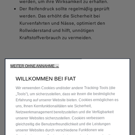
werden, um ihre Wirksamkeit zu erhalten.
Der Reifendruck sollte regelmäßig geprüft
werden. Das erhöht die Sicherheit bei
Kurvenfahrten und Nässe, optimiert den
Rollwiderstand und hilft, unnötigen
Kraftstoffverbrauch zu vermeiden.
WEITER OHNE ANNAHME →
Auch Schneeketten und textile Schneehilfen für Ihre
Bereifung sind über den Fiat Professional Service
WILLKOMMEN BEI FIAT
erhältlich.
Wir verwenden Cookies und/oder andere Tracking-Tools (die
„Tools“), um sicherzustellen, dass wir Ihnen die bestmögliche
Erfahrung auf unserer Website bieten. Cookies ermöglichen es
KONTAKTIEREN SIE IHRE WERKSTATT
uns, Ihnen Kernfunktionalitäten wie Sicherheit,
Netzwerkmanagement bereitzustellen und die Verfügbarkeit
MEHR ERFAHREN
unserer Websites sicherzustellen. Cookies verbessern
gleichzeitig die Benutzerfreundlichkeit und die Leistungen
unserer Websites durch verschiedene Funktionen wie