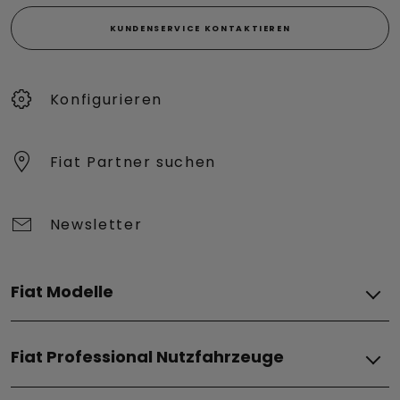
KUNDENSERVICE KONTAKTIEREN
Konfigurieren​
Fiat Partner suchen
Newsletter
Fiat Modelle
Elektro
Fiat Professional Nutzfahrzeuge
Grizzly
Grizzly Fastback
Elektro