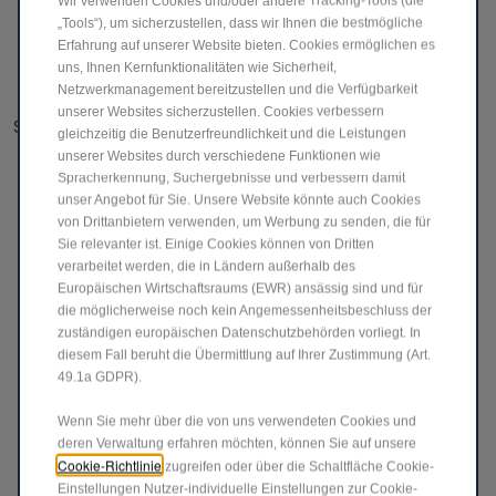
Wir verwenden Cookies und/oder andere Tracking-Tools (die
Ihnen vor Ort. Ziel ist es, Ihr Fahrzeug schnell und
„Tools“), um sicherzustellen, dass wir Ihnen die bestmögliche
zuverlässig wieder fahrbereit zu machen.
Erfahrung auf unserer Website bieten. Cookies ermöglichen es
uns, Ihnen Kernfunktionalitäten wie Sicherheit,
Netzwerkmanagement bereitzustellen und die Verfügbarkeit
unserer Websites sicherzustellen. Cookies verbessern
ABSCHLEPPDIENST
gleichzeitig die Benutzerfreundlichkeit und die Leistungen
Sollte Ihr Nutzfahrzeug nicht mehr fahrbereit sein,
unserer Websites durch verschiedene Funktionen wie
Spracherkennung, Suchergebnisse und verbessern damit
sorgt ein Einsatzfahrzeug dafür, dass es sicher zur
unser Angebot für Sie. Unsere Website könnte auch Cookies
nächstgelegenen autorisierten Werkstatt oder
von Drittanbietern verwenden, um Werbung zu senden, die für
Vertragspartner gebracht wird.
Sie relevanter ist. Einige Cookies können von Dritten
verarbeitet werden, die in Ländern außerhalb des
Europäischen Wirtschaftsraums (EWR) ansässig sind und für
die möglicherweise noch kein Angemessenheitsbeschluss der
ERSATZFAHRZEUG
zuständigen europäischen Datenschutzbehörden vorliegt. In
Wenn Ihr Nutzfahrzeug ausfällt, bleiben Sie mobil.
diesem Fall beruht die Übermittlung auf Ihrer Zustimmung (Art.
49.1a GDPR).
Wir stellen Ihnen bis zu vier Tage lang ein
passendes Ersatzfahrzeug zur Verfügung,
Wenn Sie mehr über die von uns verwendeten Cookies und
unabhängig davon ob es sich um Werktage oder
deren Verwaltung erfahren möchten, können Sie auf unsere
Wochenendtage handelt.
Cookie-Richtlinie
zugreifen oder über die Schaltfläche Cookie-
Einstellungen Nutzer-individuelle Einstellungen zur Cookie-