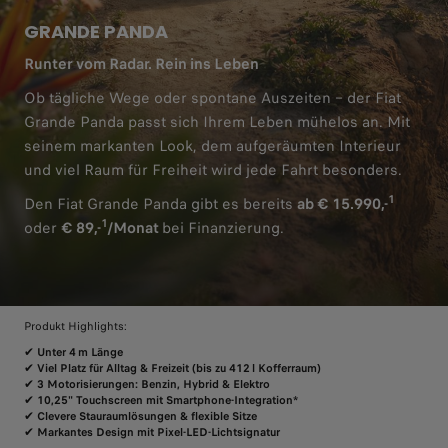
GRANDE PANDA
Runter vom Radar. Rein ins Leben
Ob tägliche Wege oder spontane Auszeiten – der Fiat
Grande Panda passt sich Ihrem Leben mühelos an. Mit
seinem markanten Look, dem aufgeräumten Interieur
und viel Raum für Freiheit wird jede Fahrt besonders.
1
Den Fiat Grande Panda gibt es bereits
ab € 15.990,-
1
oder
€ 89,-
/Monat
bei Finanzierung.
Produkt Highlights:
✔
Unter 4 m Länge
✔
Viel Platz für Alltag & Freizeit (bis zu 412 l Kofferraum)
✔
3 Motorisierungen: Benzin, Hybrid & Elektro
✔
10,25" Touchscreen mit Smartphone‑Integration*
✔
Clevere Stauraumlösungen & flexible Sitze
✔
Markantes Design mit Pixel‑LED‑Lichtsignatur