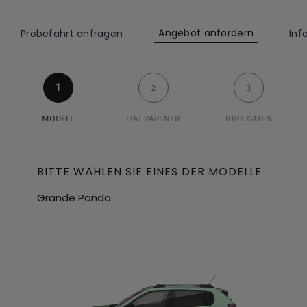
Angebot anfordern
Probefahrt anfragen
Inf
1
2
3
MODELL
FIAT PARTNER
IHRE DATEN
BITTE WÄHLEN SIE EINES DER MODELLE
Grande Panda