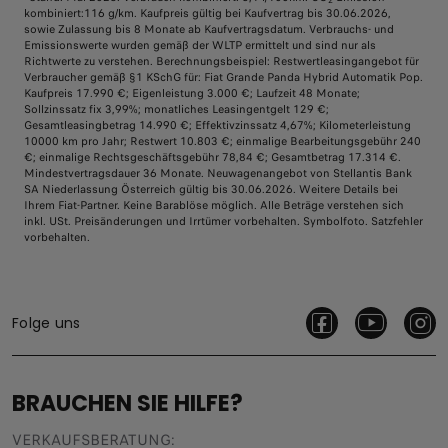
kombiniert:116 g/km. Kaufpreis gültig bei Kaufvertrag bis 30.06.2026,
sowie Zulassung bis 8 Monate ab Kaufvertragsdatum. Verbrauchs- und
Emissionswerte wurden gemäß der WLTP ermittelt und sind nur als
Richtwerte zu verstehen. Berechnungsbeispiel: Restwertleasingangebot für
Verbraucher gemäß §1 KSchG für: Fiat Grande Panda Hybrid Automatik Pop.
Kaufpreis 17.990 €; Eigenleistung 3.000 €; Laufzeit 48 Monate;
Sollzinssatz fix 3,99%; monatliches Leasingentgelt 129 €;
Gesamtleasingbetrag 14.990 €; Effektivzinssatz 4,67%; Kilometerleistung
10000 km pro Jahr; Restwert 10.803 €; einmalige Bearbeitungsgebühr 240
€; einmalige Rechtsgeschäftsgebühr 78,84 €; Gesamtbetrag 17.314 €.
Mindestvertragsdauer 36 Monate. Neuwagenangebot von Stellantis Bank
SA Niederlassung Österreich gültig bis 30.06.2026. Weitere Details bei
Ihrem Fiat-Partner. Keine Barablöse möglich. Alle Beträge verstehen sich
inkl. USt. Preisänderungen und Irrtümer vorbehalten. Symbolfoto. Satzfehler
vorbehalten.
Folge uns
BRAUCHEN SIE HILFE?
VERKAUFSBERATUNG​: