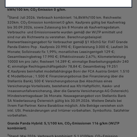
Grande Panda Elektro: Komb. Werte gem. WLTP: Energieverbrauch 16,8
kWh/100 km; CO
-Emission 0 g/km.
2
2
Stand: Juli 2026. Verbrauch kombiniert: 16,8kWh/100 km. Reichweite:
320km. CO
-Emission kombiniert:0 g/km. Kaufpreis gültig bei Kaufvertrag
2
bis 30.09.2026, sowie Zulassung bis 8 Monate ab Kaufvertragsdatum.
Verbrauchs- und Emissionswerte wurden gemäß der WLTP ermittelt und
sind nur als Richtwerte zu verstehen. Berechnungsbeispiel:
Restwertleasingangebot für Verbraucher gemäß §1 KSchG für: FIAT Grande
Panda Elektro Pop . Kaufpreis 20.990 €; Eigenleistung 3.000 €; Laufzeit 36
Monate; Sollzinssatz fix 1,99%; monatliches Leasingentgelt 129 €;
Gesamtleasingbetrag 17.990 €; Effektivzinssatz 2,67%; Kilometerleistung
10000 km pro Jahr; Restwert 14.289 €; einmalige Bearbeitungsgebühr 240
€; einmalige Rechtsgeschäftsgebühr 78,84 €; Gesamtbetrag 19.251
€.Kaufpreis beinhaltet modellabhängige Boni der FCA Austria GmbH: 1.510
€ Modellbonus ; 1.500 € Finanzierungsbonus (bei Finanzierung über die
Stellantis Bank), 500 € Versicherungsbonus (bei Abschluss eines
Versicherungs-Vorteilssets, bestehend aus Kfz-Haftpflicht-, Kasko- und
Insassenunfallversicherung, über die Garanta Versicherungs-AG Österreich).
Mindestvertragsdauer 36 Monate. Neuwagenangebot von Stellantis Bank
SA Niederlassung Österreich gültig bis 30.09.2026. Weitere Details bei
Ihrem Fiat-Partner. Keine Barablöse möglich. Alle Beträge verstehen sich
inkl. USt. Preisänderungen und Irrtümer vorbehalten. Symbolfoto. Satzfehler
vorbehalten.
Grande Panda Hybrid: 5,1/100 km, CO
-Emissionen 116 g/km (WLTP
2
kombiniert).
3
Stand: Mai 2026. Verbrauch kombiniert: 5,1 l/100km. CO
-Emission
2