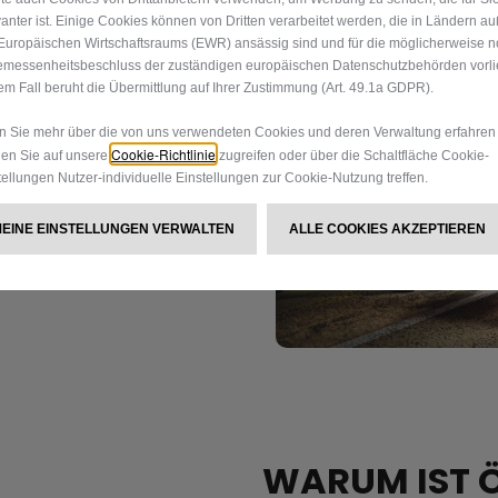
vanter ist. Einige Cookies können von Dritten verarbeitet werden, die in Ländern a
Europäischen Wirtschaftsraums (EWR) ansässig sind und für die möglicherweise n
Z AUS
messenheitsbeschluss der zuständigen europäischen Datenschutzbehörden vorlie
em Fall beruht die Übermittlung auf Ihrer Zustimmung (Art. 49.1a GDPR).
SCHUNG
 Sie mehr über die von uns verwendeten Cookies und deren Verwaltung erfahren
Cookie-Richtlinie
en Sie auf unsere
zugreifen oder über die Schaltfläche Cookie-
tellungen Nutzer-individuelle Einstellungen zur Cookie-Nutzung treffen.
m internationalen Motorsport
erstoffe für die härteste
MEINE EINSTELLUNGEN VERWALTEN
ALLE COOKIES AKZEPTIEREN
t dieselbe Präzision,
ekt auf die Straße.
WARUM IST Ö