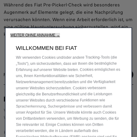
Während des Fiat Pre-Pickerl-Check wird besonderes
Augenmerk auf Elemente gelegt, die eine Nachprüfung
verursachen könnten. Wenn eine Arbeit erforderlich ist, um
eine gültige Hauptuntersuchung sicherzustellen, wird ein
kostenloser Kostenvoranschlag vorgelegt.
WEITER OHNE ANNAHME →
WILLKOMMEN BEI FIAT
Wir verwenden Cookies und/oder andere Tracking-Tools (die
„Tools“), um sicherzustellen, dass wir Ihnen die bestmögliche
Erfahrung auf unserer Website bieten. Cookies ermöglichen es
Folge uns
uns, Ihnen Kernfunktionalitäten wie Sicherheit,
Netzwerkmanagement bereitzustellen und die Verfügbarkeit
unserer Websites sicherzustellen. Cookies verbessern
gleichzeitig die Benutzerfreundlichkeit und die Leistungen
BRAUCHEN SIE HILFE?
unserer Websites durch verschiedene Funktionen wie
Spracherkennung, Suchergebnisse und verbessern damit
VERKAUFSBERATUNG​:
unser Angebot für Sie. Unsere Website könnte auch Cookies
Werktags Montag - Freitag: 09:00 – 18:00 Uhr
von Drittanbietern verwenden, um Werbung zu senden, die für
Sie relevanter ist. Einige Cookies können von Dritten
verarbeitet werden, die in Ländern außerhalb des
KUNDENSERVICE:
Europäischen Wirtschaftsraums (EWR) ansässig sind und für