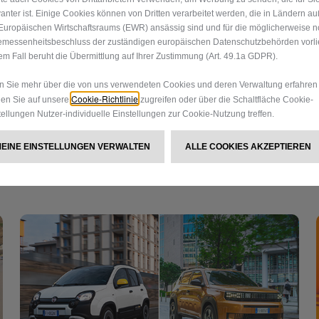
vanter ist. Einige Cookies können von Dritten verarbeitet werden, die in Ländern a
Europäischen Wirtschaftsraums (EWR) ansässig sind und für die möglicherweise n
messenheitsbeschluss der zuständigen europäischen Datenschutzbehörden vorlie
em Fall beruht die Übermittlung auf Ihrer Zustimmung (Art. 49.1a GDPR).
 Sie mehr über die von uns verwendeten Cookies und deren Verwaltung erfahren
Cookie-Richtlinie
en Sie auf unsere
zugreifen oder über die Schaltfläche Cookie-
tellungen Nutzer-individuelle Einstellungen zur Cookie-Nutzung treffen.
MEINE EINSTELLUNGEN VERWALTEN
ALLE COOKIES AKZEPTIEREN