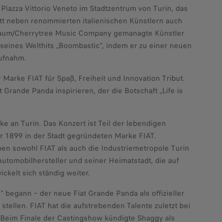
r Piazza Vittorio Veneto im Stadtzentrum von Turin, das
itt neben renommierten italienischen Künstlern auch
nbaum/Cherrytree Music Company gemanagte Künstler
 seines Welthits „Boombastic“, indem er zu einer neuen
aufnahm.
Marke FIAT für Spaß, Freiheit und Innovation Tribut.
 Grande Panda inspirieren, der die Botschaft „Life is
 an Turin. Das Konzert ist Teil der lebendigen
er 1899 in der Stadt gegründeten Marke FIAT.
n sowohl FIAT als auch die Industriemetropole Turin
utomobilhersteller und seiner Heimatstadt, die auf
kelt sich ständig weiter.
i“ begann – der neue Fiat Grande Panda als offizieller
stellen. FIAT hat die aufstrebenden Talente zuletzt bei
t. Beim Finale der Castingshow kündigte Shaggy als