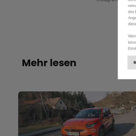
rele
des 
Ange
dies
Wenn
könn
Eins
Mehr lesen