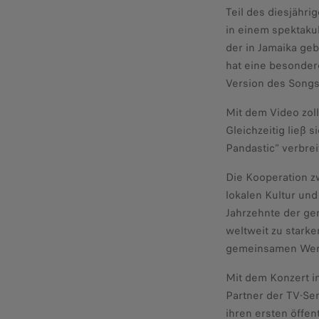
Teil des diesjähri
in einem spektakul
der in Jamaika ge
hat eine besondere
Version des Songs
Mit dem Video zoll
Gleichzeitig ließ 
Pandastic“ verbrei
Die Kooperation z
lokalen Kultur und
Jahrzehnte der ge
weltweit zu starke
gemeinsamen Werte
Mit dem Konzert in
Partner der TV-Sen
ihren ersten öffen