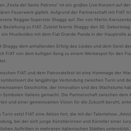
gen „Festa del Santo Patrono“ ist ein großes Live-Konzert auf de
ären Feuerwerk gipfelt. Aufgrund der Partnerschaft mit FIAT tr
borene Reggae-Superstar Shaggy auf. Der von Martin Kiersze
 Beziehung zu FIAT. Zuletzt feierte Shaggy den 30. Geburtstag
 ein Musikvideo mit dem Fiat Grande Panda in der Hauptrolle 
t Shaggy dem anhaltenden Erfolg des Liedes und dem Geist der 
sich FIAT von dem kultigen Song zu einem Werbespot für den Fiat
tet.
wischen FIAT und dem Patronatsfest ist eine Hommage der Marke
 symbolisiert die langjährige Verbindung zwischen Turin und d
meinsamen Geschichte, der Innovation und des Wachstums habe
n Symbolen Italiens gemacht. Die Partnerschaft zwischen dem A
n und einer gemeinsamen Vision für die Zukunft beruht, entwic
 Turin setzt FIAT eine Aktion fort, die mit der Talentshow „Amic
dung, bei der sich junge Künstlerinnen und Künstler einer Jury 
tlichen Auftritten in mehreren italienischen Städten unterstütz