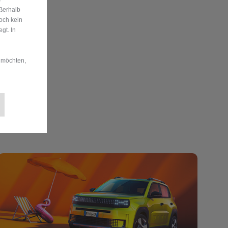
ußerhalb
och kein
gt. In
 möchten,