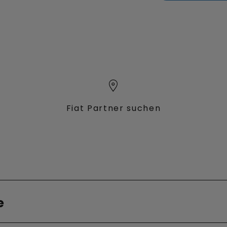
Fiat Partner suchen
Verbrenner
e
Qubo L
back
Ulysse Diesel