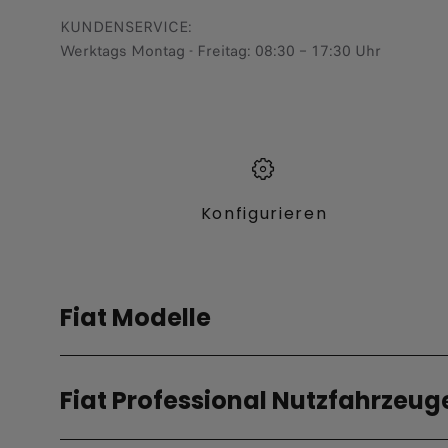
KUNDENSERVICE:
Werktags Montag - Freitag: 08:30 – 17:30 Uhr
Konfigurieren​
Fiat Modelle
Elektro
Hybrid
Fiat Professional Nutzfahrzeug
Grizzly
Grizzly
Grizzly Fastback
Grizzly Fast