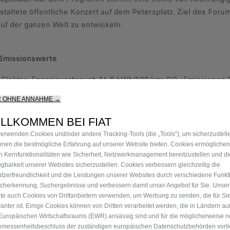
staltete öffentliche Konzert auf dem Petersplatz. Ziel des Forum
 der ganzen Welt zu entwickeln.
 Emissionswerte
 Elektro: Energieverbrauch 16,8 kWh/100 km; CO
-Emissionen 
2
 Energieverbrauch 15,1-15,2 kWh/100 km; CO
-Emissionen 0 g/k
R OHNE ANNAHME →
2
LLKOMMEN BEI FIAT
ergieverbrauch 24,3 kWh/100 km; CO
-Emissionen 0 g/km**
2
verwenden Cookies und/oder andere Tracking-Tools (die „Tools“), um sicherzustell
Ihnen die bestmögliche Erfahrung auf unserer Website bieten. Cookies ermöglichen
rte gem. WLTP. Die Werte eines Fahrzeugs hängen nicht nur von
n Kernfunktionalitäten wie Sicherheit, Netzwerkmanagement bereitzustellen und di
ügbarkeit unserer Websites sicherzustellen. Cookies verbessern gleichzeitig die
ern werden auch vom Fahrverhalten und anderen nichttechnisc
tzerfreundlichkeit und die Leistungen unserer Websites durch verschiedene Funkt
cherkennung, Suchergebnisse und verbessern damit unser Angebot für Sie. Unse
te auch Cookies von Drittanbietern verwenden, um Werbung zu senden, die für Si
vanter ist. Einige Cookies können von Dritten verarbeitet werden, die in Ländern a
Europäischen Wirtschaftsraums (EWR) ansässig sind und für die möglicherweise n
messenheitsbeschluss der zuständigen europäischen Datenschutzbehörden vorlie