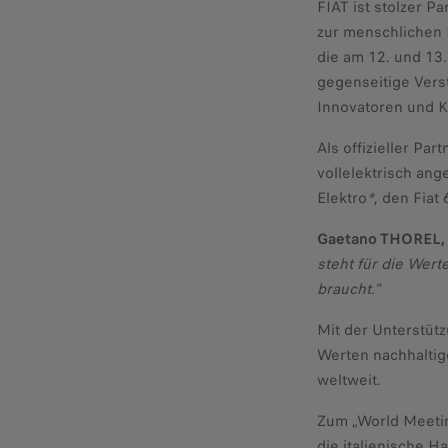
FIAT ist stolzer P
zur menschlichen B
die am 12. und 13
gegenseitige Ver
Innovatoren und K
Als offizieller Pa
vollelektrisch an
Elektro
*
, den Fiat
Gaetano THOREL, L
steht für die Wert
braucht.“
Mit der Unterstütz
Werten nachhaltig
weltweit.
Zum „World Meetin
die italienische 