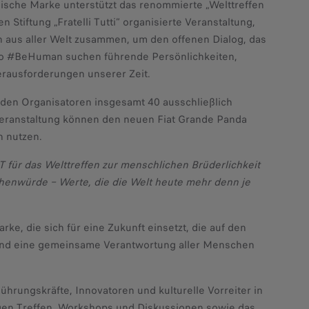
enische Marke unterstützt das renommierte „Welttreffen
 Stiftung „Fratelli Tutti” organisierte Veranstaltung,
n aus aller Welt zusammen, um den offenen Dialog, das
to #BeHuman suchen führende Persönlichkeiten,
rausforderungen unserer Zeit.
AT den Organisatoren insgesamt 40 ausschließlich
 Veranstaltung können den neuen Fiat Grande Panda
n nutzen.
T für das Welttreffen zur menschlichen Brüderlichkeit
schenwürde – Werte, die die Welt heute mehr denn je
ke, die sich für eine Zukunft einsetzt, die auf den
e sind eine gemeinsame Verantwortung aller Menschen
rungskräfte, Innovatoren und kulturelle Vorreiter in
igen Treffen, Workshops und Diskussionen sowie das