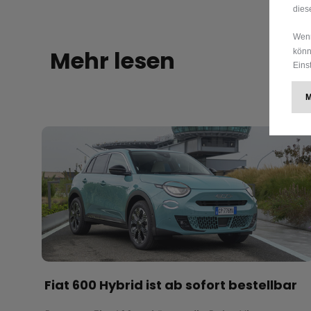
dies
Wenn
Mehr lesen
könn
Eins
Fiat 600 Hybrid ist ab sofort bestellbar