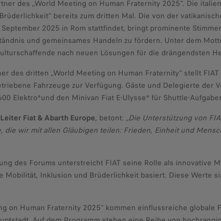
artner des „World Meeting on Human Fraternity 2025“. Die itali
rüderlichkeit“ bereits zum dritten Mal. Die von der vatikanischen
. September 2025 in Rom stattfindet, bringt prominente Stimme
ständnis und gemeinsames Handeln zu fördern. Unter dem Mot
ulturschaffende nach neuen Lösungen für die drängendsten He
rtner des dritten „World Meeting on Human Fraternity“ stellt FI
getriebene Fahrzeuge zur Verfügung. Gäste und Delegierte der
 600 Elektro*und den Minivan Fiat E-Ulysse* für Shuttle-Aufgabe
eiter Fiat & Abarth Europe
, betont:
„Die Unterstützung von FIA
e, die wir mit allen Gläubigen teilen: Frieden, Einheit und Men
ung des Forums unterstreicht FIAT seine Rolle als innovative Mar
e Mobilität, Inklusion und Brüderlichkeit basiert. Diese Wert
g on Human Fraternity 2025“ kommen einflussreiche globale Füh
Hauptstadt. Auf dem Programm stehen eine Reihe von hochrang