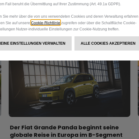
em Fall beruht die Übermittlung auf Ihrer Zustimmung (Art. 49.1a GDPR).
 Sie mehr über die von uns verwendeten Cookies und deren Verwaltung erfahren
Cookie-Richtlinie
en Sie auf unsere
zugreifen oder über die Schaltfläche Cookie-
tellungen Nutzer-individuelle Einstellungen zur Cookie-Nutzung treffen.
MEINE EINSTELLUNGEN VERWALTEN
ALLE COOKIES AKZEPTIEREN
Der Fiat Grande Panda beginnt seine
globale Reise in Europa im B-Segment