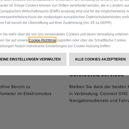
vanter ist. Einige Cookies können von Dritten verarbeitet werden, die in Ländern a
Europäischen Wirtschaftsraums (EWR) ansässig sind und für die möglicherweise n
messenheitsbeschluss der zuständigen europäischen Datenschutzbehörden vorlie
em Fall beruht die Übermittlung auf Ihrer Zustimmung (Art. 49.1a GDPR).
 Sie mehr über die von uns verwendeten Cookies und deren Verwaltung erfahren
Cookie-Richtlinie
en Sie auf unsere
zugreifen oder über die Schaltfläche Cookie-
tellungen Nutzer-individuelle Einstellungen zur Cookie-Nutzung treffen.
MEINE EINSTELLUNGEN VERWALTEN
ALLE COOKIES AKZEPTIEREN
Connected Services
 ohne Benzin zu
Bleiben Sie dank der beiden 
Kilometer im Elektromodus
in Verbindung: Connect ONE 
Navigationsdienste und Fah