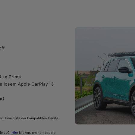
off
m
0 La Prima
1
bellosem Apple CarPlay
&
ar)
c. Eine Liste der kompatiblen Geräte
le LLC.
Hier
klicken, um kompatible