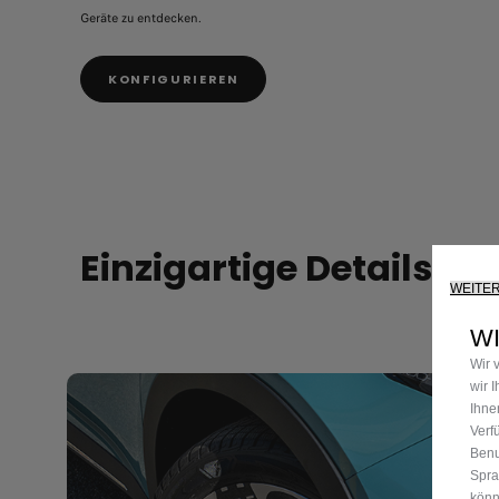
Geräte zu entdecken.
KONFIGURIEREN
Einzigartige Details
WEITE
WI
Wir 
wir 
Ihne
Verf
Benu
Spra
könn