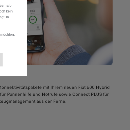
ußerhalb
och kein
gt. In
 möchten,
Konnektivitätspakete mit Ihrem neuen Fiat 600 Hybrid
für Pannenhilfe und Notrufe sowie Connect PLUS für
rzeugmanagement aus der Ferne.