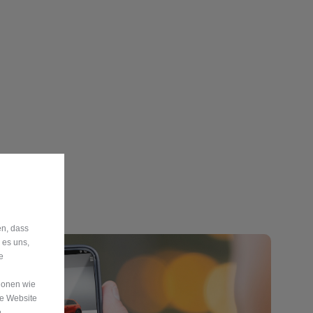
en, dass
 es uns,
e
ionen wie
re Website
e