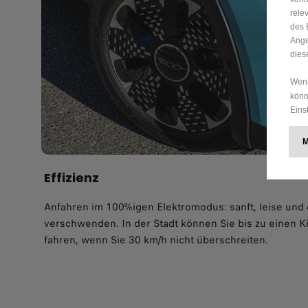
rele
des 
Ange
dies
Wenn
könn
Eins
Effizienz
Anfahren im 100%igen Elektromodus: sanft, leise und
verschwenden. In der Stadt können Sie bis zu einen 
fahren, wenn Sie 30 km/h nicht überschreiten.