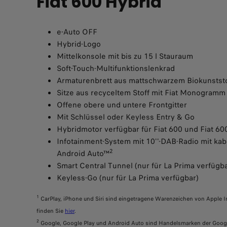
Fiat 600 Hybrid
e-Auto OFF
Hybrid-Logo
Mittelkonsole mit bis zu 15 l Stauraum
Soft-Touch-Multifunktionslenkrad
Armaturenbrett aus mattschwarzem Biokunstst
Sitze aus recyceltem Stoff mit Fiat Monogram
Offene obere und untere Frontgitter
Mit Schlüssel oder Keyless Entry & Go
Hybridmotor verfügbar für Fiat 600 und Fiat 60
Infotainment-System mit 10''-DAB-Radio mit ka
2
Android Auto™
Smart Central Tunnel (nur für La Prima verfügb
Keyless-Go (nur für La Prima verfügbar)
1
CarPlay, iPhone und Siri sind eingetragene Warenzeichen von Apple In
finden Sie
hier
.​
2
Google, Google Play und Android Auto sind Handelsmarken der Goog