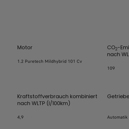
Motor
CO
-Emi
2
nach WL
1.2 Puretech Mildhybrid 101 Cv
109
Kraftstoffverbrauch kombiniert
Getrieb
nach WLTP (l/100km)
4,9
Automatik