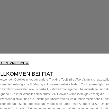
R OHNE ANNAHME →
LLKOMMEN BEI FIAT
verwenden Cookies und/oder andere Tracking-Tools (die „Tools“), um sicherzustell
Ihnen die bestmögliche Erfahrung auf unserer Website bieten. Cookies ermöglichen
n Kernfunktionalitäten wie Sicherheit, Netzwerkmanagement bereitzustellen und di
ügbarkeit unserer Websites sicherzustellen. Cookies verbessern gleichzeitig die
tzerfreundlichkeit und die Leistungen unserer Websites durch verschiedene Funkt
cherkennung, Suchergebnisse und verbessern damit unser Angebot für Sie. Unse
te auch Cookies von Drittanbietern verwenden, um Werbung zu senden, die für Si