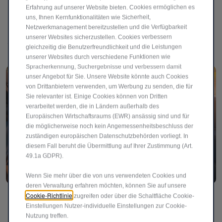
Erfahrung auf unserer Website bieten. Cookies ermöglichen es
Ikonischer Look, lässige Ausstrahlung. Der Fiat Grande
uns, Ihnen Kernfunktionalitäten wie Sicherheit,
Panda POP fällt auf, ohne sich anzustrengen, und macht
Netzwerkmanagement bereitzustellen und die Verfügbarkeit
unserer Websites sicherzustellen. Cookies verbessern
jede Fahrt zu einem kleinen Highlight im Alltag.​
gleichzeitig die Benutzerfreundlichkeit und die Leistungen
unserer Websites durch verschiedene Funktionen wie
Spracherkennung, Suchergebnisse und verbessern damit
unser Angebot für Sie. Unsere Website könnte auch Cookies
von Drittanbietern verwenden, um Werbung zu senden, die für
Sie relevanter ist. Einige Cookies können von Dritten
verarbeitet werden, die in Ländern außerhalb des
Europäischen Wirtschaftsraums (EWR) ansässig sind und für
die möglicherweise noch kein Angemessenheitsbeschluss der
zuständigen europäischen Datenschutzbehörden vorliegt. In
diesem Fall beruht die Übermittlung auf Ihrer Zustimmung (Art.
49.1a GDPR).
Wenn Sie mehr über die von uns verwendeten Cookies und
deren Verwaltung erfahren möchten, können Sie auf unsere
Cookie-Richtlinie
Smart. Spaßig. Vernetzt.
zugreifen oder über die Schaltfläche Cookie-
Einstellungen Nutzer-individuelle Einstellungen zur Cookie-
Der Grande Panda Pop Benzin ist mit einem 10’’-
Nutzung treffen.