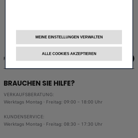
Digitaldisplay, einer Smartphone-Station und nahtlosen
Konnektivitätsdiensten ausgestattet - für ein Fahrerlebnis,
das so intuitiv wie aufregend ist.
MEINE EINSTELLUNGEN VERWALTEN
ALLE COOKIES AKZEPTIEREN
Folge uns
BRAUCHEN SIE HILFE?
VERKAUFSBERATUNG​:
Werktags Montag - Freitag: 09:00 – 18:00 Uhr
KUNDENSERVICE:
Werktags Montag - Freitag: 08:30 – 17:30 Uhr