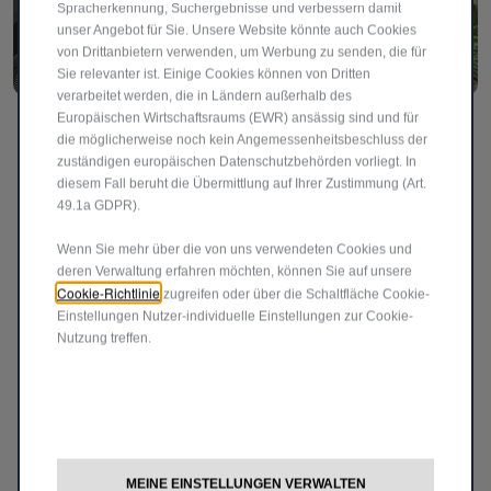
Spracherkennung, Suchergebnisse und verbessern damit
unser Angebot für Sie. Unsere Website könnte auch Cookies
von Drittanbietern verwenden, um Werbung zu senden, die für
Sie relevanter ist. Einige Cookies können von Dritten
verarbeitet werden, die in Ländern außerhalb des
Europäischen Wirtschaftsraums (EWR) ansässig sind und für
Moderne Pixel-LED-Rückleuchten
die möglicherweise noch kein Angemessenheitsbeschluss der
Ein verpixeltes LED-Lichtdesign verleiht dem Fiat Grande
zuständigen europäischen Datenschutzbehörden vorliegt. In
diesem Fall beruht die Übermittlung auf Ihrer Zustimmung (Art.
Panda La Prima ein futuristisch-verspieltes Aussehen, das
49.1a GDPR).
ihn Tag und Nacht zum Blickfang macht.
Wenn Sie mehr über die von uns verwendeten Cookies und
deren Verwaltung erfahren möchten, können Sie auf unsere
Cookie-Richtlinie
zugreifen oder über die Schaltfläche Cookie-
Apple Carplay™
Einstellungen Nutzer-individuelle Einstellungen zur Cookie-
Nutzung treffen.
Verbinden Sie Ihr iPhone und genießen Sie Unterhaltung
während der Fahrt. Mit CarPlay werden Ihnen alle
wichtigen Inhalte direkt auf dem Radiodisplay angezeigt.
Sie erhalten Navigationsanweisungen, können
telefonieren, Nachrichten senden und empfangen sowie
MEINE EINSTELLUNGEN VERWALTEN
Musik hören und bleiben dabei stets auf den Verkehr