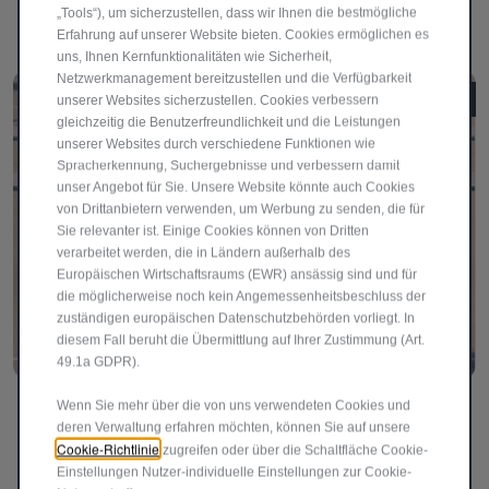
wieder in die korrekte Spur zu führen.
„Tools“), um sicherzustellen, dass wir Ihnen die bestmögliche
Erfahrung auf unserer Website bieten. Cookies ermöglichen es
uns, Ihnen Kernfunktionalitäten wie Sicherheit,
Netzwerkmanagement bereitzustellen und die Verfügbarkeit
unserer Websites sicherzustellen. Cookies verbessern
gleichzeitig die Benutzerfreundlichkeit und die Leistungen
unserer Websites durch verschiedene Funktionen wie
Spracherkennung, Suchergebnisse und verbessern damit
unser Angebot für Sie. Unsere Website könnte auch Cookies
von Drittanbietern verwenden, um Werbung zu senden, die für
Sie relevanter ist. Einige Cookies können von Dritten
verarbeitet werden, die in Ländern außerhalb des
Europäischen Wirtschaftsraums (EWR) ansässig sind und für
die möglicherweise noch kein Angemessenheitsbeschluss der
zuständigen europäischen Datenschutzbehörden vorliegt. In
diesem Fall beruht die Übermittlung auf Ihrer Zustimmung (Art.
49.1a GDPR).
Rückfahrkamera
Wenn Sie mehr über die von uns verwendeten Cookies und
deren Verwaltung erfahren möchten, können Sie auf unsere
Verbessert die Sicht beim Einparken und Rangieren. Dank
Cookie-Richtlinie
zugreifen oder über die Schaltfläche Cookie-
moderner ADAS-Systeme und Sensoren erhalten Sie
Einstellungen Nutzer-individuelle Einstellungen zur Cookie-