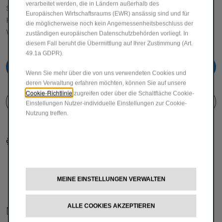
verarbeitet werden, die in Ländern außerhalb des
Samstag: 10:00 – 16:00 Uhr
Europäischen Wirtschaftsraums (EWR) ansässig sind und für
KUNDENSERVICE:
die möglicherweise noch kein Angemessenheitsbeschluss der
Werktags Montag - Freitag: 08:30 – 17:30 Uhr
zuständigen europäischen Datenschutzbehörden vorliegt. In
diesem Fall beruht die Übermittlung auf Ihrer Zustimmung (Art.
49.1a GDPR).
00 800 342 800 00
Wenn Sie mehr über die von uns verwendeten Cookies und
deren Verwaltung erfahren möchten, können Sie auf unsere
Cookie-Richtlinie
zugreifen oder über die Schaltfläche Cookie-
KUNDENSERVICE KONTAKTIEREN
Einstellungen Nutzer-individuelle Einstellungen zur Cookie-
Nutzung treffen.
Konfigurieren​
Fiat Partner suchen
MEINE EINSTELLUNGEN VERWALTEN
ALLE COOKIES AKZEPTIEREN
Newsletter