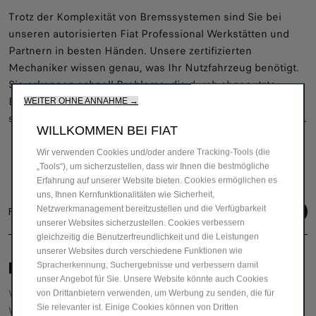
Trotz der Komplexität von Bremssystemen sind Sie bei
unseren autorisierten Fiat Professional Werkstätten und
Partnern in besten Händen. Unsere zertifizierten
Mechaniker wissen genau, was Ihr Nutzfahrzeug benötigt.
Sie erkennen schnell Probleme, die durch abgenutzte
Bremsbeläge oder fehlerhafte Systeme entstehen, und
WEITER OHNE ANNAHME →
sorgen dafür, dass Ihr Fahrzeug wieder einwandfrei bremst.
WILLKOMMEN BEI FIAT
Wir verwenden Cookies und/oder andere Tracking-Tools (die
„Tools“), um sicherzustellen, dass wir Ihnen die bestmögliche
Erfahrung auf unserer Website bieten. Cookies ermöglichen es
uns, Ihnen Kernfunktionalitäten wie Sicherheit,
Netzwerkmanagement bereitzustellen und die Verfügbarkeit
Folge uns
unserer Websites sicherzustellen. Cookies verbessern
gleichzeitig die Benutzerfreundlichkeit und die Leistungen
unserer Websites durch verschiedene Funktionen wie
BRAUCHEN SIE HILFE?
Spracherkennung, Suchergebnisse und verbessern damit
unser Angebot für Sie. Unsere Website könnte auch Cookies
VERKAUFSBERATUNG​:
von Drittanbietern verwenden, um Werbung zu senden, die für
Sie relevanter ist. Einige Cookies können von Dritten
Werktags Montag - Freitag: 09:00 – 18:00 Uhr